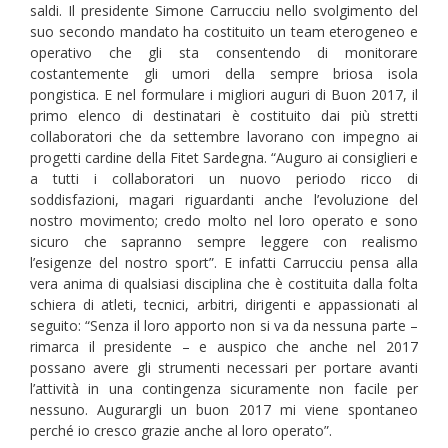
saldi. Il presidente Simone Carrucciu nello svolgimento del
suo secondo mandato ha costituito un team eterogeneo e
operativo che gli sta consentendo di monitorare
costantemente gli umori della sempre briosa isola
pongistica. E nel formulare i migliori auguri di Buon 2017, il
primo elenco di destinatari è costituito dai più stretti
collaboratori che da settembre lavorano con impegno ai
progetti cardine della Fitet Sardegna. “Auguro ai consiglieri e
a tutti i collaboratori un nuovo periodo ricco di
soddisfazioni, magari riguardanti anche l’evoluzione del
nostro movimento; credo molto nel loro operato e sono
sicuro che sapranno sempre leggere con realismo
l’esigenze del nostro sport”. E infatti Carrucciu pensa alla
vera anima di qualsiasi disciplina che è costituita dalla folta
schiera di atleti, tecnici, arbitri, dirigenti e appassionati al
seguito: “Senza il loro apporto non si va da nessuna parte –
rimarca il presidente – e auspico che anche nel 2017
possano avere gli strumenti necessari per portare avanti
l’attività in una contingenza sicuramente non facile per
nessuno. Augurargli un buon 2017 mi viene spontaneo
perché io cresco grazie anche al loro operato”.