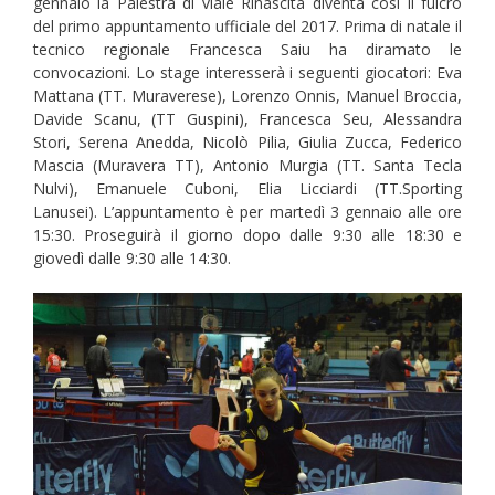
gennaio la Palestra di viale Rinascita diventa così il fulcro
del primo appuntamento ufficiale del 2017. Prima di natale il
tecnico regionale Francesca Saiu ha diramato le
convocazioni. Lo stage interesserà i seguenti giocatori: Eva
Mattana (TT. Muraverese), Lorenzo Onnis, Manuel Broccia,
Davide Scanu, (TT Guspini), Francesca Seu, Alessandra
Stori, Serena Anedda, Nicolò Pilia, Giulia Zucca, Federico
Mascia (Muravera TT), Antonio Murgia (TT. Santa Tecla
Nulvi), Emanuele Cuboni, Elia Licciardi (TT.Sporting
Lanusei). L’appuntamento è per martedì 3 gennaio alle ore
15:30. Proseguirà il giorno dopo dalle 9:30 alle 18:30 e
giovedì dalle 9:30 alle 14:30.