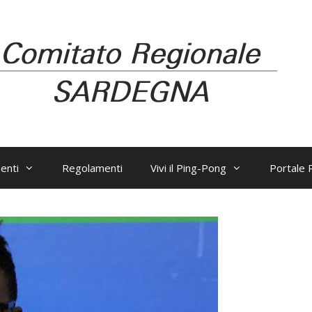
enti
Regolamenti
Vivi il Ping-Pong
Portale R