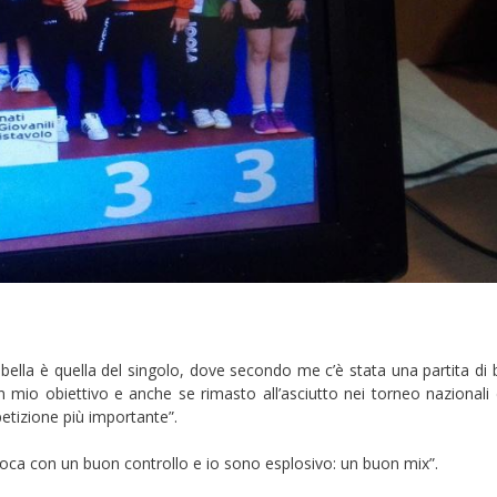
 bella è quella del singolo, dove secondo me c’è stata una partita di
un mio obiettivo e anche se rimasto all’asciutto nei torneo nazionali 
tizione più importante”.
oca con un buon controllo e io sono esplosivo: un buon mix”.