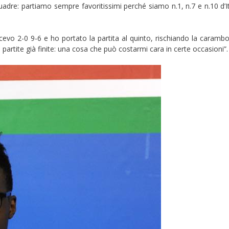
re: partiamo sempre favoritissimi perché siamo n.1, n.7 e n.10 d’It
cevo 2-0 9-6 e ho portato la partita al quinto, rischiando la carambo
artite già finite: una cosa che può costarmi cara in certe occasioni”.