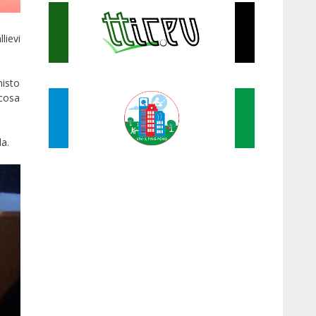
lievi
misto
lcosa
a.