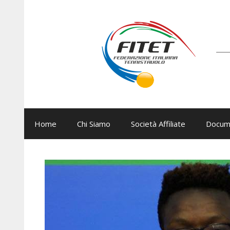
Vai
al
contenuto
Home
Chi Siamo
Società Affiliate
Docum