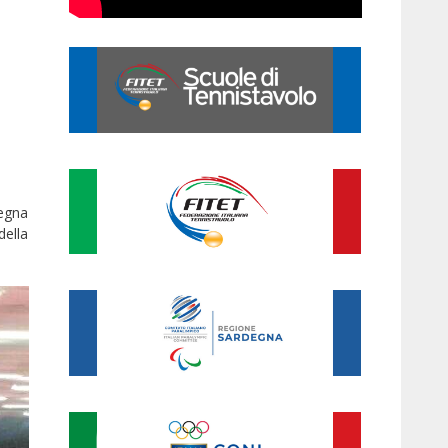
segna
della