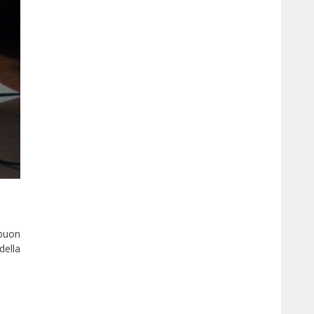
 buon
della