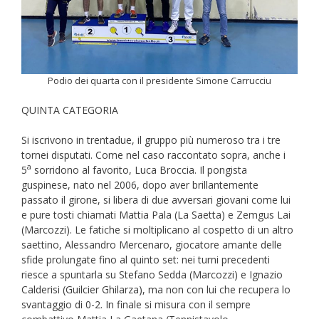
Podio dei quarta con il presidente Simone Carrucciu
QUINTA CATEGORIA
Si iscrivono in trentadue, il gruppo più numeroso tra i tre
tornei disputati. Come nel caso raccontato sopra, anche i
a
5
sorridono al favorito, Luca Broccia. Il pongista
guspinese, nato nel 2006, dopo aver brillantemente
passato il girone, si libera di due avversari giovani come lui
e pure tosti chiamati Mattia Pala (La Saetta) e Zemgus Lai
(Marcozzi). Le fatiche si moltiplicano al cospetto di un altro
saettino, Alessandro Mercenaro, giocatore amante delle
sfide prolungate fino al quinto set: nei turni precedenti
riesce a spuntarla su Stefano Sedda (Marcozzi) e Ignazio
Calderisi (Guilcier Ghilarza), ma non con lui che recupera lo
svantaggio di 0-2. In finale si misura con il sempre