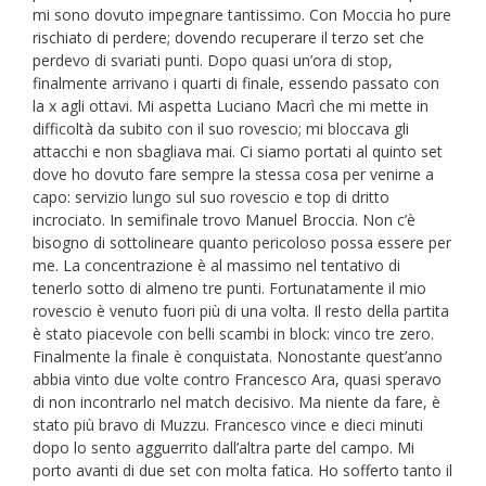
mi sono dovuto impegnare tantissimo. Con Moccia ho pure
rischiato di perdere; dovendo recuperare il terzo set che
perdevo di svariati punti. Dopo quasi un’ora di stop,
finalmente arrivano i quarti di finale, essendo passato con
la x agli ottavi. Mi aspetta Luciano Macrì che mi mette in
difficoltà da subito con il suo rovescio; mi bloccava gli
attacchi e non sbagliava mai. Ci siamo portati al quinto set
dove ho dovuto fare sempre la stessa cosa per venirne a
capo: servizio lungo sul suo rovescio e top di dritto
incrociato. In semifinale trovo Manuel Broccia. Non c’è
bisogno di sottolineare quanto pericoloso possa essere per
me. La concentrazione è al massimo nel tentativo di
tenerlo sotto di almeno tre punti. Fortunatamente il mio
rovescio è venuto fuori più di una volta. Il resto della partita
è stato piacevole con belli scambi in block: vinco tre zero.
Finalmente la finale è conquistata. Nonostante quest’anno
abbia vinto due volte contro Francesco Ara, quasi speravo
di non incontrarlo nel match decisivo. Ma niente da fare, è
stato più bravo di Muzzu. Francesco vince e dieci minuti
dopo lo sento agguerrito dall’altra parte del campo. Mi
porto avanti di due set con molta fatica. Ho sofferto tanto il