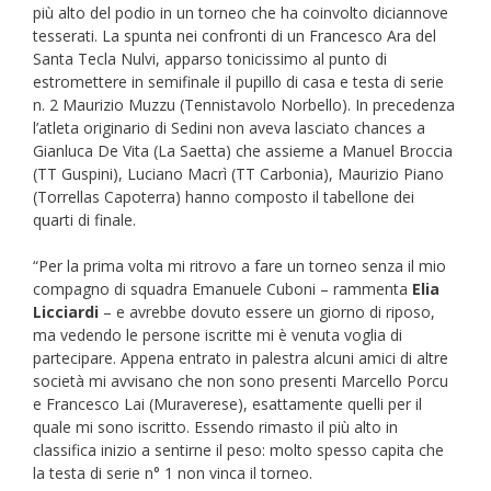
più alto del podio in un torneo che ha coinvolto diciannove
tesserati. La spunta nei confronti di un Francesco Ara del
Santa Tecla Nulvi, apparso tonicissimo al punto di
estromettere in semifinale il pupillo di casa e testa di serie
n. 2 Maurizio Muzzu (Tennistavolo Norbello). In precedenza
l’atleta originario di Sedini non aveva lasciato chances a
Gianluca De Vita (La Saetta) che assieme a Manuel Broccia
(TT Guspini), Luciano Macrì (TT Carbonia), Maurizio Piano
(Torrellas Capoterra) hanno composto il tabellone dei
quarti di finale.
“Per la prima volta mi ritrovo a fare un torneo senza il mio
compagno di squadra Emanuele Cuboni – rammenta
Elia
Licciardi
– e avrebbe dovuto essere un giorno di riposo,
ma vedendo le persone iscritte mi è venuta voglia di
partecipare. Appena entrato in palestra alcuni amici di altre
società mi avvisano che non sono presenti Marcello Porcu
e Francesco Lai (Muraverese), esattamente quelli per il
quale mi sono iscritto. Essendo rimasto il più alto in
classifica inizio a sentirne il peso: molto spesso capita che
la testa di serie n° 1 non vinca il torneo.