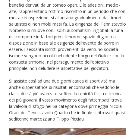
benefici derivati da un torneo open. E le adesioni, medio-
alte, rappresentano l’ottimo riscontro in un periodo che con
molta circospezione, si allontana gradualmente dai timori
salutistici di non molti mesi fa. La dirigenza del Tennistavolo
Norbello si muove con i soliti automatismi inglobati a furia
di scomporre in fattori primi l’enorme spazio di gioco a
disposizione in base alle esigenze dell’evento da porre in
essere. I sessanta iscritti provenienti da ventuno società
isolane vengono accolti nel ridente borgo del Guilcer con la
consueta armonia, nel perseguimento dell’obiettivo
principale: non deludere le aspettative dei giocatori.
Si assiste così ad una due giorni carica di sportività ma
anche dispensatrice di risultati encomiabili che vedono le
classi di età più avanzate soffrire la tonicità fisica e tecnica
dei più giovani. Il vasto movimento degli “attempati” trova
la valvola di sfogo nei 6a categoria dove primeggia Nicola
Orani del Tennistavolo Quartu che in finale si ritrova il quasi
sedicenne marcozziano Filippo Picciau.