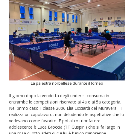
La palestra norbellese durante il torneo
Il giorno dopo la vendetta degli under si consuma in
entrambe le competizioni riservate ai 4a e ai 5a categoria.
Nel primo caso il classe 2006 Elia Licciardi del Muravera TT
realizza un capolavoro, non deludendo le aspettative che lo
vedevano come favorito. E poi altro trionfatore
adolescente è Luca Broccia (TT Guspini) che si fa largo in
una rosa di otto atleti di cui lui è l’unico minorenne.