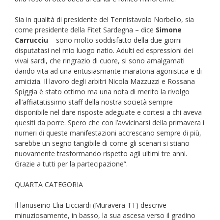
Sia in qualità di presidente del Tennistavolo Norbello, sia
come presidente della Fitet Sardegna – dice
Simone
Carrucciu
– sono molto soddisfatto della due giorni
disputatasi nel mio luogo natio. Adulti ed espressioni dei
vivai sardi, che ringrazio di cuore, si sono amalgamati
dando vita ad una entusiasmante maratona agonistica e di
amicizia. Il lavoro degli arbitri Nicola Mazzuzzi e Rossana
Spiggia è stato ottimo ma una nota di merito la rivolgo
all’affiatatissimo staff della nostra società sempre
disponibile nel dare risposte adeguate e cortesi a chi aveva
quesiti da porre. Spero che con l’avvicinarsi della primavera i
numeri di queste manifestazioni accrescano sempre di più,
sarebbe un segno tangibile di come gli scenari si stiano
nuovamente trasformando rispetto agli ultimi tre anni.
Grazie a tutti per la partecipazione”.
QUARTA CATEGORIA
Il lanuseino Elia Licciardi (Muravera TT) descrive
minuziosamente, in basso, la sua ascesa verso il gradino