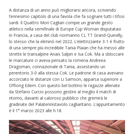
A distanza di un anno può migliorarsi ancora, scrivendo
l’ennesimo capitolo di una favola che fa sognare tutti i tifosi
sardi. Il Quattro Mori Cagliari compie un grande gesto
atletico nella semifinale di Europe Cup Woman disputatasi
in Francia, a casa del club normanno CL TT Grand-Quevilly,
lo stesso che la eliminò nel 2022. L’elettrizzante 3-1 è frutto
di una sempre più incredibile Tania Plaian che ha messo alle
strette le transalpine Anais Salpin e Isa Cok. Ma a sbloccare
le marcature ci aveva pensato la romena Andreea
Dragoman, connazionale di Tania, assestando un
perentorio 3-0 alla stessa Cok. Le padrone di casa avevano
accorciato le distanze con Li Samson, apparsa superiore a
Offiong Edem. Con questo bel bottino le ragazze allenate
da Stefano Curcio possono gestire al meglio il match di
ritorno, davanti al caloroso pubblico che gremirà le
gradinate del Palatennistavolo cagliaritano. L’appuntamento
è il 1° marzo 2023 alle h.18.