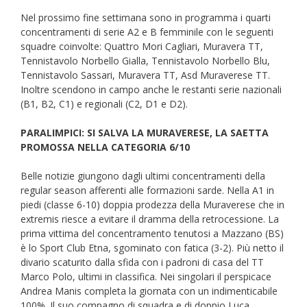
Nel prossimo fine settimana sono in programma i quarti
concentramenti di serie A2 e B femminile con le seguenti
squadre coinvolte: Quattro Mori Cagliari, Muravera TT,
Tennistavolo Norbello Gialla, Tennistavolo Norbello Blu,
Tennistavolo Sassari, Muravera TT, Asd Muraverese TT.
Inoltre scendono in campo anche le restanti serie nazionali
(B1, B2, C1) e regionali (C2, D1 e D2).
PARALIMPICI: SI SALVA LA MURAVERESE, LA SAETTA
PROMOSSA NELLA CATEGORIA 6/10
Belle notizie giungono dagli ultimi concentramenti della
regular season afferenti alle formazioni sarde. Nella A1 in
piedi (classe 6-10) doppia prodezza della Muraverese che in
extremis riesce a evitare il dramma della retrocessione. La
prima vittima del concentramento tenutosi a Mazzano (BS)
è lo Sport Club Etna, sgominato con fatica (3-2). Più netto il
divario scaturito dalla sfida con i padroni di casa del TT
Marco Polo, ultimi in classifica. Nei singolari il perspicace
Andrea Manis completa la giornata con un indimenticabile
100%. Il suo compagno di squadra e di doppio Luca