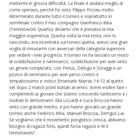
mettermi in grossa difficoltà. La finale è andata meglio di
come speravo, perché ho visto Filippo Picciau molto
determinato durante tutto il torneo e soprattutto in
semifinale contro il mio compagno Gianfranco Ibba
(Tennistavolo Quartu): diciamo che è prevalsa la mia
maggior esperienza. Questa volta la mia testa, non lo
nascondo, era incentrata sul torneo quinta, avevo una gran
voglia di misurarmi con avversari della categoria superiore
per vedere i miei progressi. Il torneo mi ha lasciato un misto
di soddisfazione e rammarico, soddisfazione per aver vinto
un girone complicato, con Pintus, Delogu e Soraggi e un
pizzico di rammarico per aver perso contro il
simpaticissimo e ostico Emanuele Marras 14-12 al quinto
set dopo 2 match point buttati al vento. Vorrei inoltre fare i
complimenti ai giovani che stanno crescendo tantissimo e i
risultati lo dimostrano: Elia Liccardi e Luca Broccia hanno
vinto con grande merito, e poi hanno giocato un grande
torneo anche Federico Ibba, Manuel Broccia, Zemgus Lai.
Se vogliamo che il movimento pongistico cresca, abbiamo
bisogno di ragazzi forti, quindi forza ragazzi e W il
tennistavolo”.