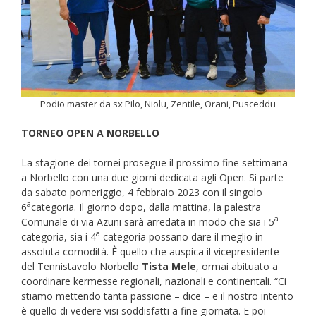
Podio master da sx Pilo, Niolu, Zentile, Orani, Pusceddu
TORNEO OPEN A NORBELLO
La stagione dei tornei prosegue il prossimo fine settimana
a Norbello con una due giorni dedicata agli Open. Si parte
da sabato pomeriggio, 4 febbraio 2023 con il singolo
a
6
categoria. Il giorno dopo, dalla mattina, la palestra
a
Comunale di via Azuni sarà arredata in modo che sia i 5
a
categoria, sia i 4
categoria possano dare il meglio in
assoluta comodità. È quello che auspica il vicepresidente
del Tennistavolo Norbello
Tista Mele
, ormai abituato a
coordinare kermesse regionali, nazionali e continentali. “Ci
stiamo mettendo tanta passione – dice – e il nostro intento
è quello di vedere visi soddisfatti a fine giornata. E poi