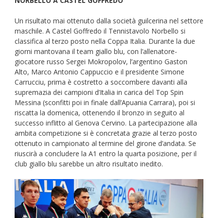
NORBELLO A CASTEL GOFFREDO
Un risultato mai ottenuto dalla società guilcerina nel settore
maschile. A Castel Goffredo il Tennistavolo Norbello si
classifica al terzo posto nella Coppa Italia. Durante la due
giorni mantovana il team giallo blu, con l’allenatore-
giocatore russo Sergei Mokropolov, l’argentino Gaston
Alto, Marco Antonio Cappuccio e il presidente Simone
Carrucciu, prima è costretto a soccombere davanti alla
supremazia dei campioni d’Italia in carica del Top Spin
Messina (sconfitti poi in finale dall’Apuania Carrara), poi si
riscatta la domenica, ottenendo il bronzo in seguito al
successo inflitto al Genova Cervino. La partecipazione alla
ambita competizione si è concretata grazie al terzo posto
ottenuto in campionato al termine del girone d’andata. Se
riuscirà a concludere la A1 entro la quarta posizione, per il
club giallo blu sarebbe un altro risultato inedito.