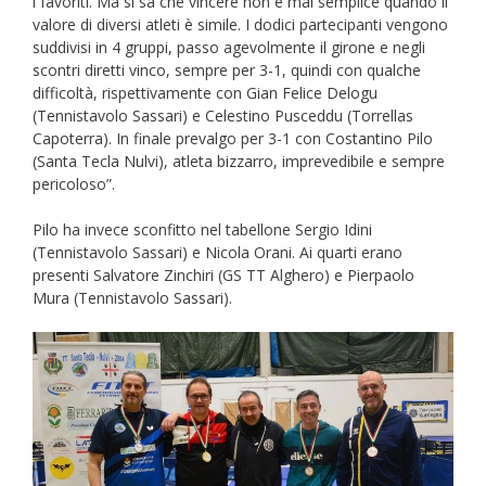
i favoriti. Ma si sa che vincere non è mai semplice quando il
valore di diversi atleti è simile. I dodici partecipanti vengono
suddivisi in 4 gruppi, passo agevolmente il girone e negli
scontri diretti vinco, sempre per 3-1, quindi con qualche
difficoltà, rispettivamente con Gian Felice Delogu
(Tennistavolo Sassari) e Celestino Pusceddu (Torrellas
Capoterra). In finale prevalgo per 3-1 con Costantino Pilo
(Santa Tecla Nulvi), atleta bizzarro, imprevedibile e sempre
pericoloso”.
Pilo ha invece sconfitto nel tabellone Sergio Idini
(Tennistavolo Sassari) e Nicola Orani. Ai quarti erano
presenti Salvatore Zinchiri (GS TT Alghero) e Pierpaolo
Mura (Tennistavolo Sassari).