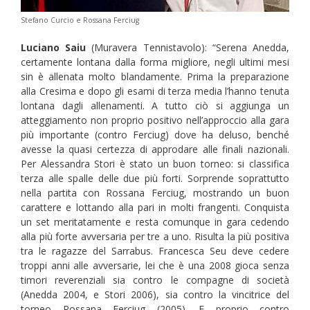
Stefano Curcio e Rossana Ferciug
Luciano Saiu
(Muravera Tennistavolo): “Serena Anedda,
certamente lontana dalla forma migliore, negli ultimi mesi
sin è allenata molto blandamente. Prima la preparazione
alla Cresima e dopo gli esami di terza media l’hanno tenuta
lontana dagli allenamenti. A tutto ciò si aggiunga un
atteggiamento non proprio positivo nell’approccio alla gara
più importante (contro Ferciug) dove ha deluso, benché
avesse la quasi certezza di approdare alle finali nazionali.
Per Alessandra Stori è stato un buon torneo: si classifica
terza alle spalle delle due più forti. Sorprende soprattutto
nella partita con Rossana Ferciug, mostrando un buon
carattere e lottando alla pari in molti frangenti. Conquista
un set meritatamente e resta comunque in gara cedendo
alla più forte avversaria per tre a uno. Risulta la più positiva
tra le ragazze del Sarrabus. Francesca Seu deve cedere
troppi anni alle avversarie, lei che è una 2008 gioca senza
timori reverenziali sia contro le compagne di società
(Anedda 2004, e Stori 2006), sia contro la vincitrice del
torneo Rossana Ferciug (2005). E proprio contro