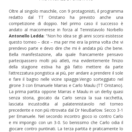
Oltre al singolo maschile, con 9 protagonisti, il programma
redatto dal TT Oristano ha previsto anche una
competizione di doppio. Nel primo caso il successo è
andato al macomerese in forza al Tennistavolo Norbello
Antonello Ledda
: “Non ho idea se gli anni scorsi esistesse
questo torneo – dice – ma per me era la prima volta che vi
prendevo parte e devo dire che mi è andata più che bene.
Bella manifestazione, alla quale francamente pensavo
partecipassero molti più atleti, ma evidentemente l’inizio
della stagione estiva ha già fatto mettere da parte
l’attrezzatura pongistica ai più, per andare a prendere il sole
e fare il bagno nelle vicine spiagge.Vengo sorteggiato nel
girone 3 con Emanuele Marras e Carlo Maulu (TT Oristano).
La prima partita oppone Marras e Maulu in un derby quasi
senza storia, giocato da Carlo senza la sua racchetta,
lasciata incustodita al palatennistavolo nel torneo
precedente e non più ritrovata dal Dr NeuBarlow. Secco 3-1
per Emanuele. Nel secondo incontro gioco io contro Carlo
e mi impongo con un 3-0. So benissimo che Carlo odia il
giocare contro puntinati. La terza partita è praticamente lo