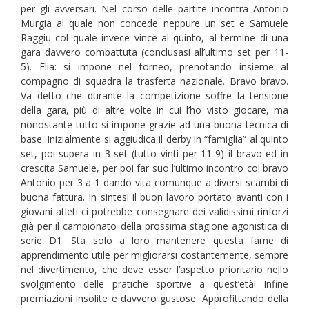
per gli avversari. Nel corso delle partite incontra Antonio
Murgia al quale non concede neppure un set e Samuele
Raggiu col quale invece vince al quinto, al termine di una
gara davvero combattuta (conclusasi all’ultimo set per 11-
5). Elia: si impone nel torneo, prenotando insieme al
compagno di squadra la trasferta nazionale. Bravo bravo.
Va detto che durante la competizione soffre la tensione
della gara, più di altre volte in cui l’ho visto giocare, ma
nonostante tutto si impone grazie ad una buona tecnica di
base. Inizialmente si aggiudica il derby in “famiglia” al quinto
set, poi supera in 3 set (tutto vinti per 11-9) il bravo ed in
crescita Samuele, per poi far suo l’ultimo incontro col bravo
Antonio per 3 a 1 dando vita comunque a diversi scambi di
buona fattura. In sintesi il buon lavoro portato avanti con i
giovani atleti ci potrebbe consegnare dei validissimi rinforzi
già per il campionato della prossima stagione agonistica di
serie D1. Sta solo a loro mantenere questa fame di
apprendimento utile per migliorarsi costantemente, sempre
nel divertimento, che deve esser l’aspetto prioritario nello
svolgimento delle pratiche sportive a quest’età! Infine
premiazioni insolite e davvero gustose. Approfittando della