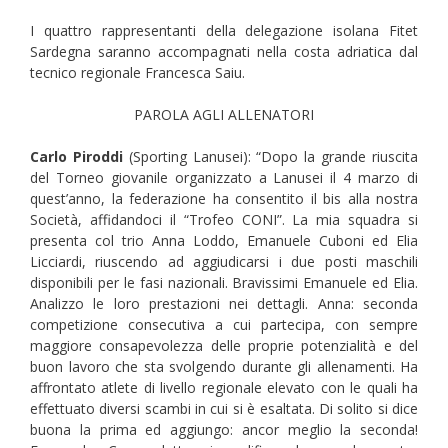
I quattro rappresentanti della delegazione isolana Fitet
Sardegna saranno accompagnati nella costa adriatica dal
tecnico regionale Francesca Saiu.
PAROLA AGLI ALLENATORI
Carlo Piroddi
(Sporting Lanusei): “Dopo la grande riuscita
del Torneo giovanile organizzato a Lanusei il 4 marzo di
quest’anno, la federazione ha consentito il bis alla nostra
Società, affidandoci il “Trofeo CONI”. La mia squadra si
presenta col trio Anna Loddo, Emanuele Cuboni ed Elia
Licciardi, riuscendo ad aggiudicarsi i due posti maschili
disponibili per le fasi nazionali. Bravissimi Emanuele ed Elia.
Analizzo le loro prestazioni nei dettagli. Anna: seconda
competizione consecutiva a cui partecipa, con sempre
maggiore consapevolezza delle proprie potenzialità e del
buon lavoro che sta svolgendo durante gli allenamenti. Ha
affrontato atlete di livello regionale elevato con le quali ha
effettuato diversi scambi in cui si è esaltata. Di solito si dice
buona la prima ed aggiungo: ancor meglio la seconda!