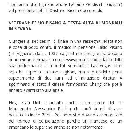
Tra i primi otto figurano anche Fabiano Peddis (TT Guspini)
e il presidente del TT Oristano Nicola Cuccureddu.
VETERANI: EFISIO PISANO A TESTA ALTA AI MONDIALI
IN NEVADA
Giungere ai sedicesimi di finale in una rassegna iridata non
è cosa di poco conto. Il medico in pensione Efisio Pisano
(TT Alghero), classe 1939, cagliaritano d’origine ma bosano
di adozione è rimasto complessivamente soddisfatto dalla
sua performance ai mondiali veterani di Las Vegas. Non
solo ha superato la fase a gironi, ma si è distinto per il
superamento di due turni ad eliminazione diretta. A
sgominarlo è stato il cinese formosano Chang che poi è
andato avanti sino alla finale.
Negli Stati Uniti è andato anche il presidente del TT
Monserrato Alessandro Picciau che può bearsi di aver
battuto il cinese Zhou. Poi però si è dovuto accontentare
del torneo di consolazione perché un irlandese ed un
americano lo superano anche se non nettamente.