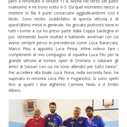
però a rimontare e vincere 11-8. Anche nel terzo set parto
malissimo e mi trovo sotto 9-5. Da quel momento riesco a
mettere in fila 6 punti consecutivi aggiudicandomi così il
titolo. Sono molto soddisfatto di questa vittoria e di
quest’ultimo mese in generale. Ho giocato piuttosto bene in
tutti i tornei a cui ho preso parte dalla Coppa Sardegna in
poi, ottenendo buoni risultati e battendo avversari con cui
avevo sempre perso in precedenza come Luca Baraccani,
Marco Pisu e appunto Luca Pinna. Infine volevo fare i
complimenti al mio compagno di squadra Luca Pilo per la
grande vittoria al torneo open di Oristano e salutare gli
amici di Sassari con cui mi sono allenato per tutto l’anno”.
Per accedere alla finale Luca Pinna, nella seconda fase, ha
superato in rimonta Luca Pilo e Paganotto. Si sono spinti
fino ai quarti i due algheresi Carmine Niolu e d Emilio
Albero.