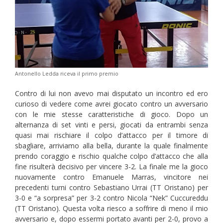
Antonello Ledda riceva il primo premio
Contro di lui non avevo mai disputato un incontro ed ero
curioso di vedere come avrei giocato contro un avversario
con le mie stesse caratteristiche di gioco. Dopo un
alternanza di set vinti e persi, giocati da entrambi senza
quasi mai rischiare il colpo d’attacco per il timore di
sbagliare, arriviamo alla bella, durante la quale finalmente
prendo coraggio e rischio qualche colpo d’attacco che alla
fine risulterà decisivo per vincere 3-2. La finale me la gioco
nuovamente contro Emanuele Marras, vincitore nei
precedenti turni contro Sebastiano Urrai (TT Oristano) per
3-0 e “a sorpresa” per 3-2 contro Nicola “Nek” Cuccureddu
(TT Oristano). Questa volta riesco a soffrire di meno il mio
avversario e, dopo essermi portato avanti per 2-0, provo a