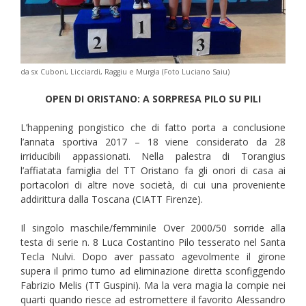
da sx Cuboni, Licciardi, Raggiu e Murgia (Foto Luciano Saiu)
OPEN DI ORISTANO: A SORPRESA PILO SU PILI
L’happening pongistico che di fatto porta a conclusione
l’annata sportiva 2017 – 18 viene considerato da 28
irriducibili appassionati. Nella palestra di Torangius
l’affiatata famiglia del TT Oristano fa gli onori di casa ai
portacolori di altre nove società, di cui una proveniente
addirittura dalla Toscana (CIATT Firenze).
Il singolo maschile/femminile Over 2000/50 sorride alla
testa di serie n. 8 Luca Costantino Pilo tesserato nel Santa
Tecla Nulvi. Dopo aver passato agevolmente il girone
supera il primo turno ad eliminazione diretta sconfiggendo
Fabrizio Melis (TT Guspini). Ma la vera magia la compie nei
quarti quando riesce ad estromettere il favorito Alessandro