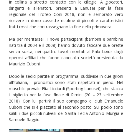
In collina a stretto contatto con le ciliegie. A giocatori,
dirigenti e allenatori, presenti a Lanusei per la fase
regionale del Trofeo Coni 2018, non è sembrato vero
ricevere in dono cassette ricolme di piccoli e caratteristici
frutti rossi che contrassegnano la fine della primavera.
Ma per meritarseli, i nove partecipanti (bambini e bambine
nati tra il 2004 e il 2008) hanno dovuto faticare due orette
senza sosta, nei quattro tavoli montati al Pala Lixius dagli
operosi affiliati che fanno capo alla società presieduta da
Maurizio Cuboni.
Dopo le sedici partite in programma, suddivise in due gironi
all’italiana, i pronostici sono stati rispettati in pieno. Nel
maschile prevale Elia Licciardi (Sporting Lanusei), che stacca
il biglietto per la fase finale di Rimini (20 – 23 settembre
2018). Con lui partirà il suo compagno di club Emanuele
Cuboni che si è piazzato al secondo posto. Sul podio sono
saliti i due piccoli nulvesi del Santa Tecla Antonio Murgia e
Samuele Raggiu.