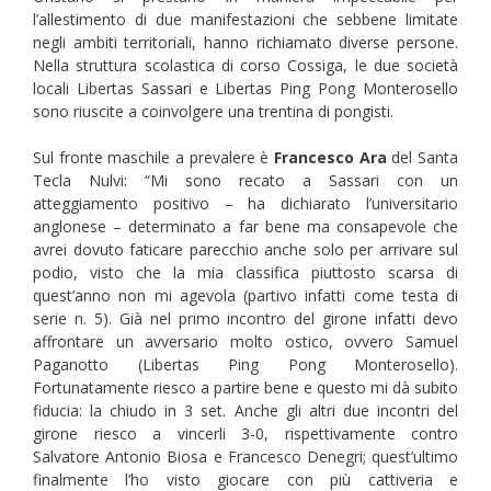
l’allestimento di due manifestazioni che sebbene limitate
negli ambiti territoriali, hanno richiamato diverse persone.
Nella struttura scolastica di corso Cossiga, le due società
locali Libertas Sassari e Libertas Ping Pong Monterosello
sono riuscite a coinvolgere una trentina di pongisti.
Sul fronte maschile a prevalere è
Francesco Ara
del Santa
Tecla Nulvi: “Mi sono recato a Sassari con un
atteggiamento positivo – ha dichiarato l’universitario
anglonese – determinato a far bene ma consapevole che
avrei dovuto faticare parecchio anche solo per arrivare sul
podio, visto che la mia classifica piuttosto scarsa di
quest’anno non mi agevola (partivo infatti come testa di
serie n. 5). Già nel primo incontro del girone infatti devo
affrontare un avversario molto ostico, ovvero Samuel
Paganotto (Libertas Ping Pong Monterosello).
Fortunatamente riesco a partire bene e questo mi dà subito
fiducia: la chiudo in 3 set. Anche gli altri due incontri del
girone riesco a vincerli 3-0, rispettivamente contro
Salvatore Antonio Biosa e Francesco Denegri; quest’ultimo
finalmente l’ho visto giocare con più cattiveria e