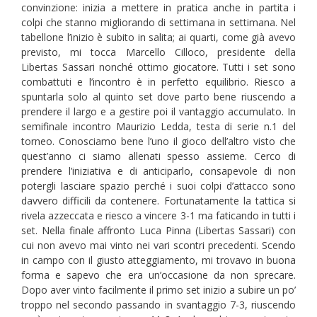
convinzione: inizia a mettere in pratica anche in partita i
colpi che stanno migliorando di settimana in settimana. Nel
tabellone l’inizio è subito in salita; ai quarti, come già avevo
previsto, mi tocca Marcello Cilloco, presidente della
Libertas Sassari nonché ottimo giocatore. Tutti i set sono
combattuti e l’incontro è in perfetto equilibrio. Riesco a
spuntarla solo al quinto set dove parto bene riuscendo a
prendere il largo e a gestire poi il vantaggio accumulato. In
semifinale incontro Maurizio Ledda, testa di serie n.1 del
torneo. Conosciamo bene l’uno il gioco dell’altro visto che
quest’anno ci siamo allenati spesso assieme. Cerco di
prendere l’iniziativa e di anticiparlo, consapevole di non
potergli lasciare spazio perché i suoi colpi d’attacco sono
davvero difficili da contenere. Fortunatamente la tattica si
rivela azzeccata e riesco a vincere 3-1 ma faticando in tutti i
set. Nella finale affronto Luca Pinna (Libertas Sassari) con
cui non avevo mai vinto nei vari scontri precedenti. Scendo
in campo con il giusto atteggiamento, mi trovavo in buona
forma e sapevo che era un’occasione da non sprecare.
Dopo aver vinto facilmente il primo set inizio a subire un po’
troppo nel secondo passando in svantaggio 7-3, riuscendo