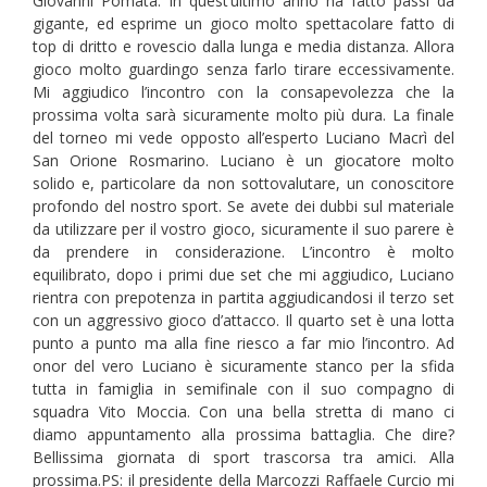
Giovanni Pomata. In quest’ultimo anno ha fatto passi da
gigante, ed esprime un gioco molto spettacolare fatto di
top di dritto e rovescio dalla lunga e media distanza. Allora
gioco molto guardingo senza farlo tirare eccessivamente.
Mi aggiudico l’incontro con la consapevolezza che la
prossima volta sarà sicuramente molto più dura. La finale
del torneo mi vede opposto all’esperto Luciano Macrì del
San Orione Rosmarino. Luciano è un giocatore molto
solido e, particolare da non sottovalutare, un conoscitore
profondo del nostro sport. Se avete dei dubbi sul materiale
da utilizzare per il vostro gioco, sicuramente il suo parere è
da prendere in considerazione. L’incontro è molto
equilibrato, dopo i primi due set che mi aggiudico, Luciano
rientra con prepotenza in partita aggiudicandosi il terzo set
con un aggressivo gioco d’attacco. Il quarto set è una lotta
punto a punto ma alla fine riesco a far mio l’incontro. Ad
onor del vero Luciano è sicuramente stanco per la sfida
tutta in famiglia in semifinale con il suo compagno di
squadra Vito Moccia. Con una bella stretta di mano ci
diamo appuntamento alla prossima battaglia. Che dire?
Bellissima giornata di sport trascorsa tra amici. Alla
prossima.PS: il presidente della Marcozzi Raffaele Curcio mi