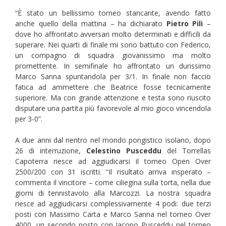
“È stato un bellissimo torneo stancante, avendo fatto
anche quello della mattina – ha dichiarato
Pietro Pili
–
dove ho affrontato avversari molto determinati e difficili da
superare. Nei quarti di finale mi sono battuto con Federico,
un compagno di squadra giovanissimo ma molto
promettente. In semifinale ho affrontato un durissimo
Marco Sanna spuntandola per 3/1. In finale non faccio
fatica ad ammettere che Beatrice fosse tecnicamente
superiore. Ma con grande attenzione e testa sono riuscito
disputare una partita più favorevole al mio gioco vincendola
per 3-0”.
A due anni dal rientro nel mondo pongistico isolano, dopo
26 di interruzione,
Celestino Pusceddu
del Torrellas
Capoterra riesce ad aggiudicarsi il torneo Open Over
2500/200 con 31 iscritti. “Il risultato arriva insperato –
commenta il vincitore – come ciliegina sulla torta, nella due
giorni di tennistavolo alla Marcozzi. La nostra squadra
riesce ad aggiudicarsi complessivamente 4 podi: due terzi
posti con Massimo Carta e Marco Sanna nel torneo Over
4000, un secondo posto con Jacopo Pusceddu nel torneo