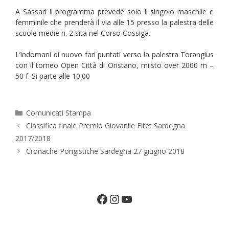
A Sassari il programma prevede solo il singolo maschile e
femminile che prenderà il via alle 15 presso la palestra delle
scuole medie n. 2 sita nel Corso Cossiga.
L’indomani di nuovo fari puntati verso la palestra Torangius
con il torneo Open Città di Oristano, miisto over 2000 m –
50 f. Si parte alle 10:00
Categorie
Comunicati Stampa
Classifica finale Premio Giovanile Fitet Sardegna
2017/2018
Cronache Pongistiche Sardegna 27 giugno 2018
Facebook
Instagram
YouTube