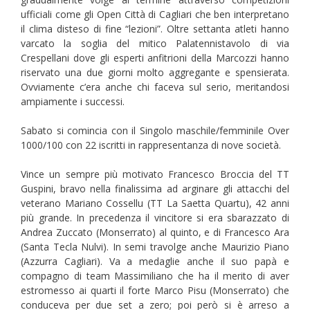
ufficiali come gli Open Città di Cagliari che ben interpretano
il clima disteso di fine “lezioni”. Oltre settanta atleti hanno
varcato la soglia del mitico Palatennistavolo di via
Crespellani dove gli esperti anfitrioni della Marcozzi hanno
riservato una due giorni molto aggregante e spensierata.
Ovviamente c’era anche chi faceva sul serio, meritandosi
ampiamente i successi.
Sabato si comincia con il Singolo maschile/femminile Over
1000/100 con 22 iscritti in rappresentanza di nove società.
Vince un sempre più motivato Francesco Broccia del TT
Guspini, bravo nella finalissima ad arginare gli attacchi del
veterano Mariano Cossellu (TT La Saetta Quartu), 42 anni
più grande. In precedenza il vincitore si era sbarazzato di
Andrea Zuccato (Monserrato) al quinto, e di Francesco Ara
(Santa Tecla Nulvi). In semi travolge anche Maurizio Piano
(Azzurra Cagliari). Va a medaglie anche il suo papà e
compagno di team Massimiliano che ha il merito di aver
estromesso ai quarti il forte Marco Pisu (Monserrato) che
conduceva per due set a zero; poi però si è arreso a