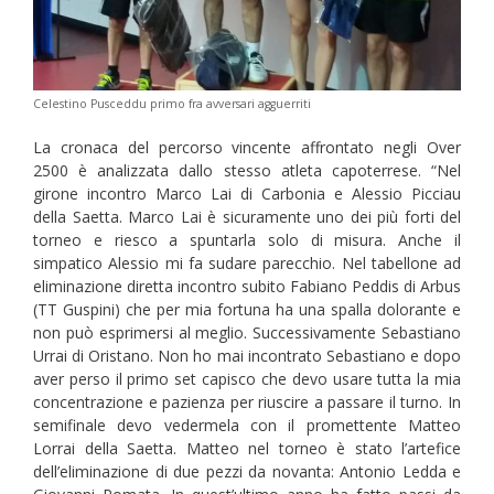
Celestino Pusceddu primo fra avversari agguerriti
La cronaca del percorso vincente affrontato negli Over
2500 è analizzata dallo stesso atleta capoterrese. “Nel
girone incontro Marco Lai di Carbonia e Alessio Picciau
della Saetta. Marco Lai è sicuramente uno dei più forti del
torneo e riesco a spuntarla solo di misura. Anche il
simpatico Alessio mi fa sudare parecchio. Nel tabellone ad
eliminazione diretta incontro subito Fabiano Peddis di Arbus
(TT Guspini) che per mia fortuna ha una spalla dolorante e
non può esprimersi al meglio. Successivamente Sebastiano
Urrai di Oristano. Non ho mai incontrato Sebastiano e dopo
aver perso il primo set capisco che devo usare tutta la mia
concentrazione e pazienza per riuscire a passare il turno. In
semifinale devo vedermela con il promettente Matteo
Lorrai della Saetta. Matteo nel torneo è stato l’artefice
dell’eliminazione di due pezzi da novanta: Antonio Ledda e