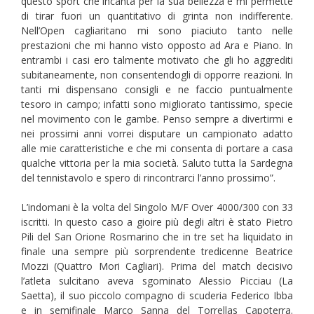
questo sport che incanta per la sua bellezza e mi permette
di tirar fuori un quantitativo di grinta non indifferente.
Nell’Open cagliaritano mi sono piaciuto tanto nelle
prestazioni che mi hanno visto opposto ad Ara e Piano. In
entrambi i casi ero talmente motivato che gli ho aggrediti
subitaneamente, non consentendogli di opporre reazioni. In
tanti mi dispensano consigli e ne faccio puntualmente
tesoro in campo; infatti sono migliorato tantissimo, specie
nel movimento con le gambe. Penso sempre a divertirmi e
nei prossimi anni vorrei disputare un campionato adatto
alle mie caratteristiche e che mi consenta di portare a casa
qualche vittoria per la mia società. Saluto tutta la Sardegna
del tennistavolo e spero di rincontrarci l’anno prossimo”.
L’indomani è la volta del Singolo M/F Over 4000/300 con 33
iscritti. In questo caso a gioire più degli altri è stato Pietro
Pili del San Orione Rosmarino che in tre set ha liquidato in
finale una sempre più sorprendente tredicenne Beatrice
Mozzi (Quattro Mori Cagliari). Prima del match decisivo
l’atleta sulcitano aveva sgominato Alessio Picciau (La
Saetta), il suo piccolo compagno di scuderia Federico Ibba
e in semifinale Marco Sanna del Torrellas Capoterra.