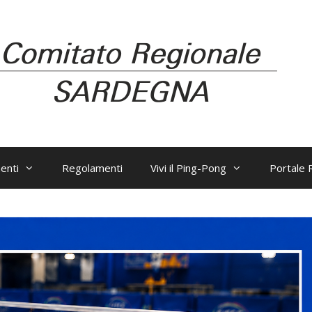
enti
Regolamenti
Vivi il Ping-Pong
Portale R