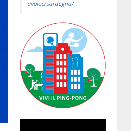
avolocrsardegna/