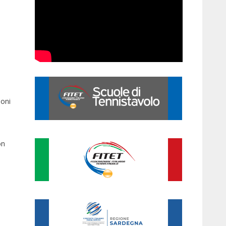
ioni
on