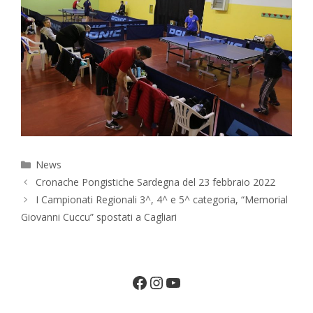
Categorie
News
Cronache Pongistiche Sardegna del 23 febbraio 2022
I Campionati Regionali 3^, 4^ e 5^ categoria, “Memorial
Giovanni Cuccu” spostati a Cagliari
Facebook
Instagram
YouTube