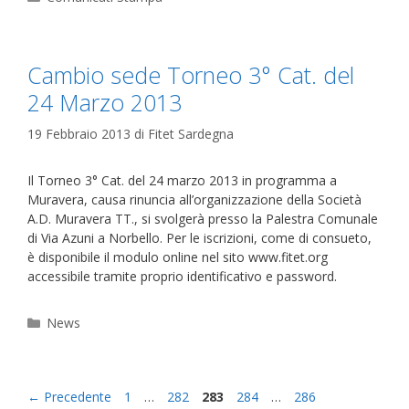
Cambio sede Torneo 3° Cat. del
24 Marzo 2013
19 Febbraio 2013
di
Fitet Sardegna
Il Torneo 3° Cat. del 24 marzo 2013 in programma a
Muravera, causa rinuncia all’organizzazione della Società
A.D. Muravera TT., si svolgerà presso la Palestra Comunale
di Via Azuni a Norbello. Per le iscrizioni, come di consueto,
è disponibile il modulo online nel sito www.fitet.org
accessibile tramite proprio identificativo e password.
Categorie
News
Pagina
Pagina
Pagina
Pagina
Pagina
←
Precedente
1
…
282
283
284
…
286