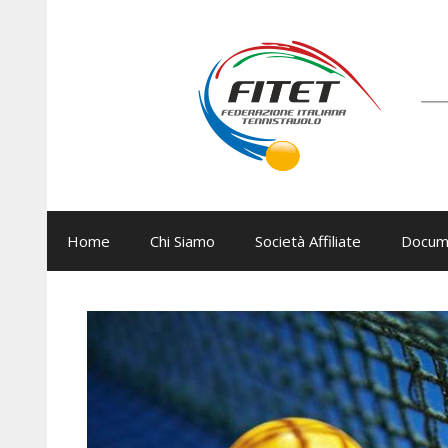
Vai
al
contenuto
Home
Chi Siamo
Società Affiliate
Docum