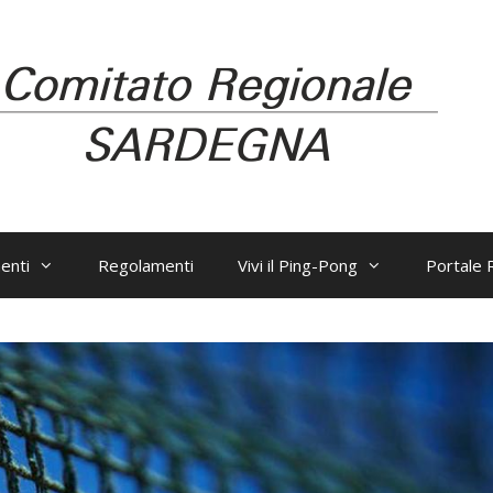
enti
Regolamenti
Vivi il Ping-Pong
Portale R