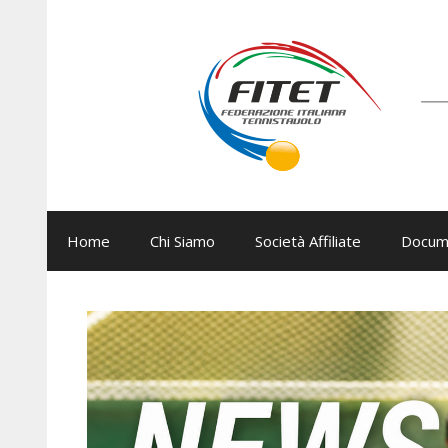
Vai
al
contenuto
Home
Chi Siamo
Società Affiliate
Docum