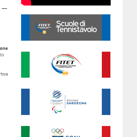
 –
ione
ito
rtiva