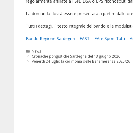
regolarmente affiliate a FSN, DSA o EPS riconosciuti da
La domanda dovrà essere presentata a partire dalle ore 
Tutti i dettagli, il testo integrale del bando e la modulist
Bando Regione Sardegna – FAST – FAre Sport Tutti – A
Categorie
News
Cronache pongistiche Sardegna del 13 giugno 2026
Venerdì 24 luglio la cerimonia delle Benemerenze 2025/26