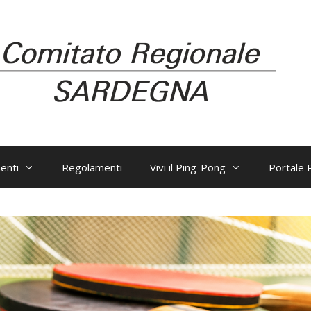
enti
Regolamenti
Vivi il Ping-Pong
Portale R