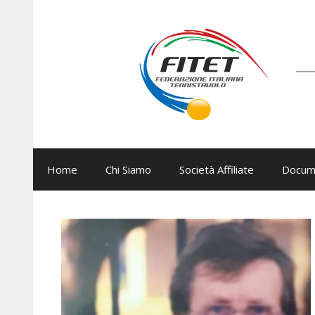
Vai
al
contenuto
Home
Chi Siamo
Società Affiliate
Docum