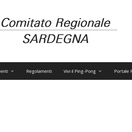
enti
Regolamenti
Vivi il Ping-Pong
Portale R