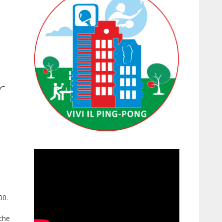
r
00.
nche