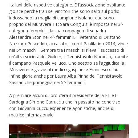
Italiani delle rispettive categorie. E l’associazione ospitante
gioisce perché tra i sei vincitori che sono saliti sul podio
indossando la maglia di campione isolano, due sono
proprio del Muravera TT: Sara Congiu si è imposta nei 3^
categoria femminili, la sua compagna di squadra
Alessandra Stori nei 4^ femminili. Il veterano di Oristano
Nazzaro Pusceddu, accasatosi con il Paulilatino 2014, vince
nei 5^ maschili. Sempre tra i maschi si rileva il successo di
un’altra società del Guilcer, il Tennistavolo Norbello, tramite
il campano Pasquale Vellucci. Uno scettro se l’aggiudica la
Muraverese grazie al medico guspinese Francesco Lai.
Infine gloria anche per Laura Alba Pinna del Tennistavolo
Sassari che primeggia nei 5^ femminili.
A premiare alcuni di loro c’era il presidente della FITeT
Sardegna Simone Carrucciu che in passato ha condiviso
con Giovanni Cuccu esperienze agonistiche, anche di
matrice internazionale.