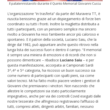
Il palatennistavolo durante il Quinto Memorial Giovanni Cuccu
L’organizzazione “in trasferta” da parte del Muravera TT, è
riuscita benissimo grazie ad un dispiegamento di forze ben
coordinato su tutti i fronti. Inoltre la maglietta distribuita a
tutti i partecipanti, con un pensiero semplice ma sincero
rivolto a Giovanni ha reso l’ambiente ancor più caloroso e
spontaneo. E il patron della società, Luciano Saiu, che la
dirige dal 1982, può appuntare anche questo ritrovo nella
lunga lista dei successi fuori e dentro il campo. “Il memorial
è sempre una miniera di emozioni e di ricordi che non si
possono dimenticare – ribadisce
Luciano Saiu
– e per
questa manifestazione, accorpata ai Campionati Sardi
3^,4^ e 5^ categoria, ha riscosso un buon successo sia
come numero di partecipanti con spalti pieni, sia come
valori tecnici. Mi ha fatto molto piacere vedere i genitori di
Giovanni che premiavano i vincitori. Non nascondo che
allestire le competizioni sia stato particolarmente
impegnativo, anche per via dei controlli Covid eseguiti dalle
nostre tesserate che all’ingresso registravano l’afflusso di
tutti, compresi atleti, dirigenti arbitri, familiari, nessuno