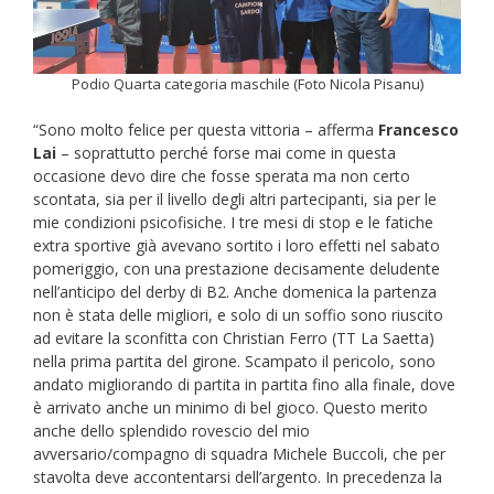
Podio Quarta categoria maschile (Foto Nicola Pisanu)
“Sono molto felice per questa vittoria – afferma
Francesco
Lai
– soprattutto perché forse mai come in questa
occasione devo dire che fosse sperata ma non certo
scontata, sia per il livello degli altri partecipanti, sia per le
mie condizioni psicofisiche. I tre mesi di stop e le fatiche
extra sportive già avevano sortito i loro effetti nel sabato
pomeriggio, con una prestazione decisamente deludente
nell’anticipo del derby di B2. Anche domenica la partenza
non è stata delle migliori, e solo di un soffio sono riuscito
ad evitare la sconfitta con Christian Ferro (TT La Saetta)
nella prima partita del girone. Scampato il pericolo, sono
andato migliorando di partita in partita fino alla finale, dove
è arrivato anche un minimo di bel gioco. Questo merito
anche dello splendido rovescio del mio
avversario/compagno di squadra Michele Buccoli, che per
stavolta deve accontentarsi dell’argento. In precedenza la