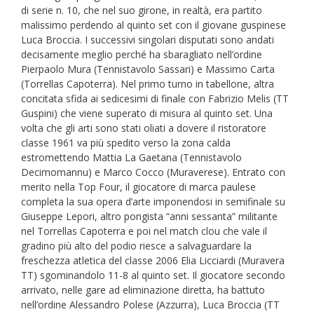
di serie n. 10, che nel suo girone, in realtà, era partito
malissimo perdendo al quinto set con il giovane guspinese
Luca Broccia. I successivi singolari disputati sono andati
decisamente meglio perché ha sbaragliato nell’ordine
Pierpaolo Mura (Tennistavolo Sassari) e Massimo Carta
(Torrellas Capoterra). Nel primo turno in tabellone, altra
concitata sfida ai sedicesimi di finale con Fabrizio Melis (TT
Guspini) che viene superato di misura al quinto set. Una
volta che gli arti sono stati oliati a dovere il ristoratore
classe 1961 va più spedito verso la zona calda
estromettendo Mattia La Gaetana (Tennistavolo
Decimomannu) e Marco Cocco (Muraverese). Entrato con
merito nella Top Four, il giocatore di marca paulese
completa la sua opera d’arte imponendosi in semifinale su
Giuseppe Lepori, altro pongista “anni sessanta” militante
nel Torrellas Capoterra e poi nel match clou che vale il
gradino più alto del podio riesce a salvaguardare la
freschezza atletica del classe 2006 Elia Licciardi (Muravera
TT) sgominandolo 11-8 al quinto set. Il giocatore secondo
arrivato, nelle gare ad eliminazione diretta, ha battuto
nell’ordine Alessandro Polese (Azzurra), Luca Broccia (TT