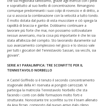
che sia migliorata tantissimo, grazie agli esercizi con i piedi
e soprattutto al suo livello di concentrazione. Rimangono
comunque predominanti i suoi colpi di rovescio e di dritto, a
cui si associa la combinazione con la velocità a tutto tondo.
È molto dotata dal punto di vista muscolare e ciò spiega la
rapidità di braccia e gambe. Dobbiamo continuare a
lavorare più forte che mai, non possiamo sottovalutare
nessun avversario, ma la cosa più importante è che lei sia
stata all’altezza del compito. Sto lavorando duramente sul
suo avanzamento complessivo nel gioco e lo stesso vale
per tutti i giocatori del Tennistavolo Sassari, sia vecchi, sia
giovani”.
SERIE A1 PARALIMPICA: TRE SCONFITTE PER IL
TENNISTAVOLO NORBELLO
A Castel Goffredo si è tenuto il secondo concentramento
stagionale della A1 riservata ai pongisti carrozzati. Vi
partecipa la matricola Tennistavolo Norbello che sta
facendo i conti con delle formazioni molto forti e
strutturate. Nonostante tre sconfitte su tre il team allenato
da Ana Brzan, composto dal nuovo arrivo italo cileno