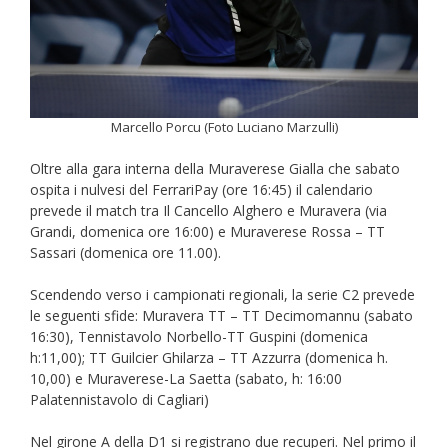
Marcello Porcu (Foto Luciano Marzulli)
Oltre alla gara interna della Muraverese Gialla che sabato
ospita i nulvesi del FerrariPay (ore 16:45) il calendario
prevede il match tra Il Cancello Alghero e Muravera (via
Grandi, domenica ore 16:00) e Muraverese Rossa – TT
Sassari (domenica ore 11.00).
Scendendo verso i campionati regionali, la serie C2 prevede
le seguenti sfide: Muravera TT – TT Decimomannu (sabato
16:30), Tennistavolo Norbello-TT Guspini (domenica
h:11,00); TT Guilcier Ghilarza – TT Azzurra (domenica h.
10,00) e Muraverese-La Saetta (sabato, h: 16:00
Palatennistavolo di Cagliari)
Nel girone A della D1 si registrano due recuperi. Nel primo il