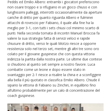
Peddis ed Emilio Albero: entrambi i giocatori preferiscono
non osare troppo e si rifugiano in un gioco chiuso e con
lunghissimi palleggi, interrotti occasionalmente da aperture
cariche di dritto per quanto riguarda Albero e fulminei
attacchi di rovescio per Fabiano, il quale alla fine ha la
meglio per 3-1, con tutti i sets chiusi col minimo scarto di
punti. Nella seconda tornata di incontri Manuel Broccia fa
valere la sua strategia fatta di servizi veloci e rapide
chiusure di dritto, verso le quali Motzo riesce a opporre
resistenza solo nel terzo set, mentre gli altri tre sono oro
colato per il giovane guspinese che con questa vittoria
indirizza la partita dalla nostra parte. Le ultime due contese
si chiudono al quinto set sempre a nostro favore. Luca
combatte come un leone e dopo essere stato in
svantaggio per 2-1 riesce a risalire la china e a sconfiggere
alla bella il più quotato in classifica Emilio Albero. Chiude il
sipario la vittoria di Fabiano su Zinchiri, in equilibrio fino
all’ultimo probabilmente per un calo di concentrazione del
coach guspinese.