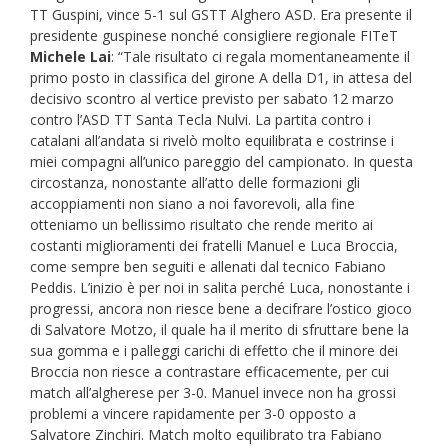
TT Guspini, vince 5-1 sul GSTT Alghero ASD. Era presente il
presidente guspinese nonché consigliere regionale FITeT
Michele Lai
: “Tale risultato ci regala momentaneamente il
primo posto in classifica del girone A della D1, in attesa del
decisivo scontro al vertice previsto per sabato 12 marzo
contro l’ASD TT Santa Tecla Nulvi. La partita contro i
catalani all’andata si rivelò molto equilibrata e costrinse i
miei compagni all’unico pareggio del campionato. In questa
circostanza, nonostante all’atto delle formazioni gli
accoppiamenti non siano a noi favorevoli, alla fine
otteniamo un bellissimo risultato che rende merito ai
costanti miglioramenti dei fratelli Manuel e Luca Broccia,
come sempre ben seguiti e allenati dal tecnico Fabiano
Peddis. L’inizio è per noi in salita perché Luca, nonostante i
progressi, ancora non riesce bene a decifrare l’ostico gioco
di Salvatore Motzo, il quale ha il merito di sfruttare bene la
sua gomma e i palleggi carichi di effetto che il minore dei
Broccia non riesce a contrastare efficacemente, per cui
match all’algherese per 3-0. Manuel invece non ha grossi
problemi a vincere rapidamente per 3-0 opposto a
Salvatore Zinchiri. Match molto equilibrato tra Fabiano