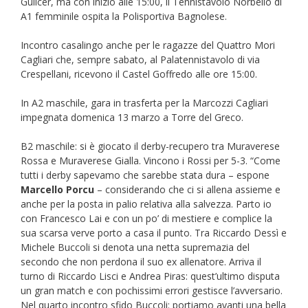
Guilcer, ma con inizio alle 15:00, il Tennistavolo Norbello di
A1 femminile ospita la Polisportiva Bagnolese.
Incontro casalingo anche per le ragazze del Quattro Mori
Cagliari che, sempre sabato, al Palatennistavolo di via
Crespellani, ricevono il Castel Goffredo alle ore 15:00.
In A2 maschile, gara in trasferta per la Marcozzi Cagliari
impegnata domenica 13 marzo a Torre del Greco.
B2 maschile: si è giocato il derby-recupero tra Muraverese
Rossa e Muraverese Gialla. Vincono i Rossi per 5-3. “Come
tutti i derby sapevamo che sarebbe stata dura – espone
Marcello Porcu
– considerando che ci si allena assieme e
anche per la posta in palio relativa alla salvezza. Parto io
con Francesco Lai e con un po’ di mestiere e complice la
sua scarsa verve porto a casa il punto. Tra Riccardo Dessì e
Michele Buccoli si denota una netta supremazia del
secondo che non perdona il suo ex allenatore. Arriva il
turno di Riccardo Lisci e Andrea Piras: quest’ultimo disputa
un gran match e con pochissimi errori gestisce l’avversario.
Nel quarto incontro sfido Buccoli: portiamo avanti una bella