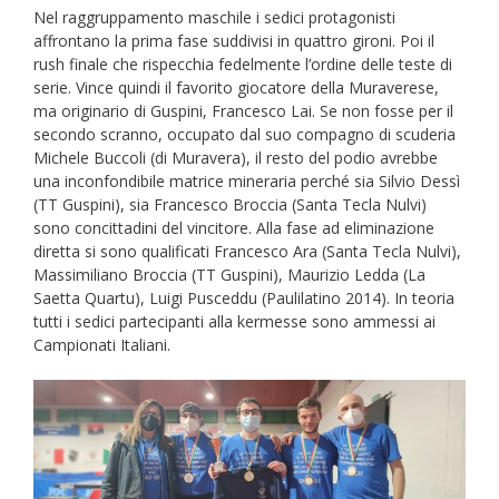
Nel raggruppamento maschile i sedici protagonisti
affrontano la prima fase suddivisi in quattro gironi. Poi il
rush finale che rispecchia fedelmente l’ordine delle teste di
serie. Vince quindi il favorito giocatore della Muraverese,
ma originario di Guspini, Francesco Lai. Se non fosse per il
secondo scranno, occupato dal suo compagno di scuderia
Michele Buccoli (di Muravera), il resto del podio avrebbe
una inconfondibile matrice mineraria perché sia Silvio Dessì
(TT Guspini), sia Francesco Broccia (Santa Tecla Nulvi)
sono concittadini del vincitore. Alla fase ad eliminazione
diretta si sono qualificati Francesco Ara (Santa Tecla Nulvi),
Massimiliano Broccia (TT Guspini), Maurizio Ledda (La
Saetta Quartu), Luigi Pusceddu (Paulilatino 2014). In teoria
tutti i sedici partecipanti alla kermesse sono ammessi ai
Campionati Italiani.