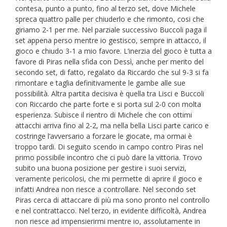
contesa, punto a punto, fino al terzo set, dove Michele
spreca quattro palle per chiuderlo e che rimonto, cosi che
giriamo 2-1 per me. Nel parziale successivo Buccoli paga il
set appena perso mentre io gestisco, sempre in attacco, il
gioco e chiudo 3-1 a mio favore. L’inerzia del gioco è tutta a
favore di Piras nella sfida con Dessì, anche per merito del
secondo set, di fatto, regalato da Riccardo che sul 9-3 si fa
rimontare e taglia definitivamente le gambe alle sue
possibilità. Altra partita decisiva è quella tra Lisci e Buccoli
con Riccardo che parte forte e si porta sul 2-0 con molta
esperienza. Subisce il rientro di Michele che con ottimi
attacchi arriva fino al 2-2, ma nella bella Lisci parte carico e
costringe l’avversario a forzare le giocate, ma ormai è
troppo tardi. Di seguito scendo in campo contro Piras nel
primo possibile incontro che ci può dare la vittoria. Trovo
subito una buona posizione per gestire i suoi servizi,
veramente pericolosi, che mi permette di aprire il gioco e
infatti Andrea non riesce a controllare. Nel secondo set
Piras cerca di attaccare di più ma sono pronto nel controllo
e nel contrattacco. Nel terzo, in evidente difficoltà, Andrea
non riesce ad impensierirmi mentre io, assolutamente in