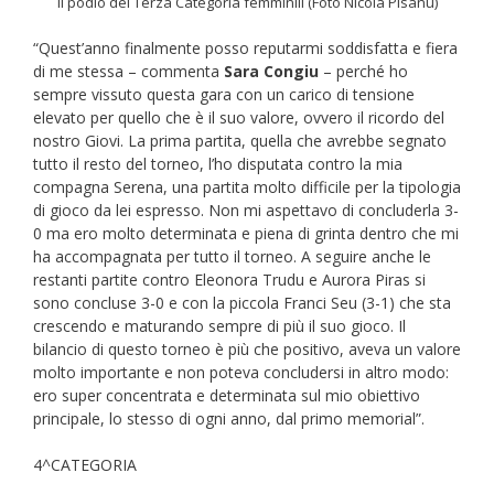
Il podio dei Terza Categoria femminili (Foto Nicola Pisanu)
“Quest’anno finalmente posso reputarmi soddisfatta e fiera
di me stessa – commenta
Sara Congiu
– perché ho
sempre vissuto questa gara con un carico di tensione
elevato per quello che è il suo valore, ovvero il ricordo del
nostro Giovi. La prima partita, quella che avrebbe segnato
tutto il resto del torneo, l’ho disputata contro la mia
compagna Serena, una partita molto difficile per la tipologia
di gioco da lei espresso. Non mi aspettavo di concluderla 3-
0 ma ero molto determinata e piena di grinta dentro che mi
ha accompagnata per tutto il torneo. A seguire anche le
restanti partite contro Eleonora Trudu e Aurora Piras si
sono concluse 3-0 e con la piccola Franci Seu (3-1) che sta
crescendo e maturando sempre di più il suo gioco. Il
bilancio di questo torneo è più che positivo, aveva un valore
molto importante e non poteva concludersi in altro modo:
ero super concentrata e determinata sul mio obiettivo
principale, lo stesso di ogni anno, dal primo memorial”.
4^CATEGORIA