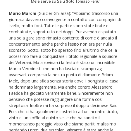
Mele serve su Saiu (Foto Tomaso Fenu)
Mario Marchi
(Guilcier Ghilarza): “Abbiamo trascorso una
giornata davvero coinvolgente a contatto con compagini di
livello, molto forti. Tutte le partite sono state tirate e
combattute, soprattutto nei doppi. Pur avendo disputato
una sola gara sono rimasto contento di come è andato il
concentramento anche perché l’esito non era per nulla
scontato. Sotto, sotto ho sperato fino all’ultimo che ce la
potessimo fare a conquistare il titolo regionale a squadre
dei Veterani. Ma a rovinarci la festa è stato un incredibile
Marco Verminetti che non ha lasciato scampo agli
avversari, compresa la nostra punta di diamante Briam
Mele, dopo una sfida senza storia dove il pongista di casa
ha dominato largamente. Ma anche contro Alessandro
Faedda ha giocato veramente bene. Sinceramente non
pensavo che potesse raggiungere una forma così
strepitosa. Inoltre mi ha sorpreso il doppio decimese Saiu-
Fois che ci ha ugualmente costretto ad un incontro tirato,
vinto di un soffio al quinto set e che ha sancito il
momentaneo pareggio visto che siamo partiti malissimo
perdendo i primi due singolari. Vibrante è stata anche la