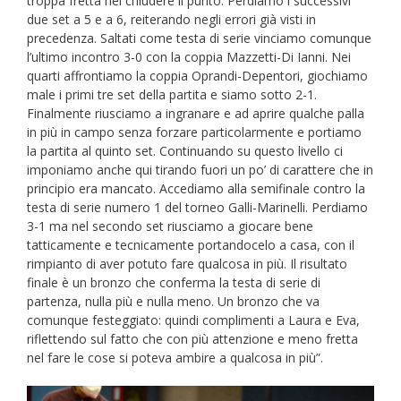
troppa fretta nel chiudere il punto. Perdiamo i successivi
due set a 5 e a 6, reiterando negli errori già visti in
precedenza. Saltati come testa di serie vinciamo comunque
l’ultimo incontro 3-0 con la coppia Mazzetti-Di Ianni. Nei
quarti affrontiamo la coppia Oprandi-Depentori, giochiamo
male i primi tre set della partita e siamo sotto 2-1.
Finalmente riusciamo a ingranare e ad aprire qualche palla
in più in campo senza forzare particolarmente e portiamo
la partita al quinto set. Continuando su questo livello ci
imponiamo anche qui tirando fuori un po’ di carattere che in
principio era mancato. Accediamo alla semifinale contro la
testa di serie numero 1 del torneo Galli-Marinelli. Perdiamo
3-1 ma nel secondo set riusciamo a giocare bene
tatticamente e tecnicamente portandocelo a casa, con il
rimpianto di aver potuto fare qualcosa in più. Il risultato
finale è un bronzo che conferma la testa di serie di
partenza, nulla più e nulla meno. Un bronzo che va
comunque festeggiato: quindi complimenti a Laura e Eva,
riflettendo sul fatto che con più attenzione e meno fretta
nel fare le cose si poteva ambire a qualcosa in più”.