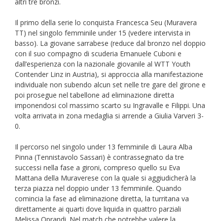
altri tre bronzi.
Il primo della serie lo conquista Francesca Seu (Muravera
TT) nel singolo femminile under 15 (vedere intervista in
basso). La giovane sarrabese (reduce dal bronzo nel doppio
con il suo compagno di scuderia Emanuele Cuboni e
dall’esperienza con la nazionale giovanile al WTT Youth
Contender Linz in Austria), si approccia alla manifestazione
individuale non subendo alcun set nelle tre gare del girone e
poi prosegue nel tabellone ad eliminazione diretta
imponendosi col massimo scarto su Ingravalle e Filippi. Una
volta arrivata in zona medaglia si arrende a Giulia Varveri 3-
0.
Il percorso nel singolo under 13 femminile di Laura Alba
Pinna (Tennistavolo Sassari) è contrassegnato da tre
successi nella fase a gironi, compreso quello su Eva
Mattana della Muraverese con la quale si aggiudicherà la
terza piazza nel doppio under 13 femminile. Quando
comincia la fase ad eliminazione diretta, la turritana va
direttamente ai quarti dove liquida in quattro parziali
Melissa Oprandi. Nel match che potrebbe valere la