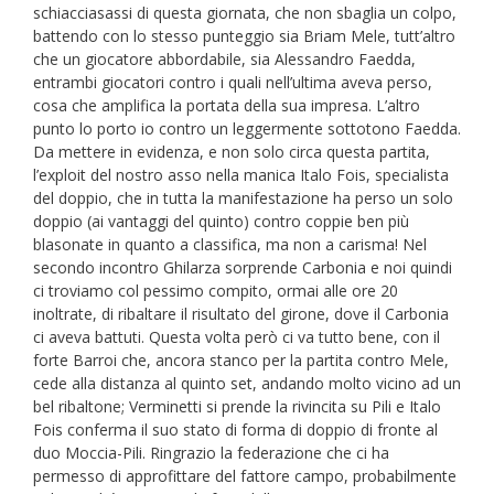
schiacciasassi di questa giornata, che non sbaglia un colpo,
battendo con lo stesso punteggio sia Briam Mele, tutt’altro
che un giocatore abbordabile, sia Alessandro Faedda,
entrambi giocatori contro i quali nell’ultima aveva perso,
cosa che amplifica la portata della sua impresa. L’altro
punto lo porto io contro un leggermente sottotono Faedda.
Da mettere in evidenza, e non solo circa questa partita,
l’exploit del nostro asso nella manica Italo Fois, specialista
del doppio, che in tutta la manifestazione ha perso un solo
doppio (ai vantaggi del quinto) contro coppie ben più
blasonate in quanto a classifica, ma non a carisma! Nel
secondo incontro Ghilarza sorprende Carbonia e noi quindi
ci troviamo col pessimo compito, ormai alle ore 20
inoltrate, di ribaltare il risultato del girone, dove il Carbonia
ci aveva battuti. Questa volta però ci va tutto bene, con il
forte Barroi che, ancora stanco per la partita contro Mele,
cede alla distanza al quinto set, andando molto vicino ad un
bel ribaltone; Verminetti si prende la rivincita su Pili e Italo
Fois conferma il suo stato di forma di doppio di fronte al
duo Moccia-Pili. Ringrazio la federazione che ci ha
permesso di approfittare del fattore campo, probabilmente