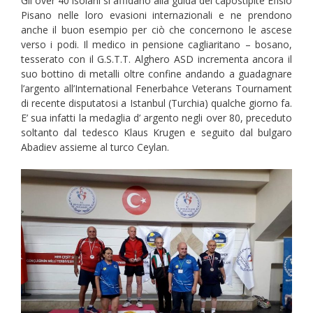
Gli over 40 isolani si affidano alla guida del capostipite Efisio
Pisano nelle loro evasioni internazionali e ne prendono
anche il buon esempio per ciò che concernono le ascese
verso i podi. Il medico in pensione cagliaritano – bosano,
tesserato con il G.S.T.T. Alghero ASD incrementa ancora il
suo bottino di metalli oltre confine andando a guadagnare
l’argento all’International Fenerbahce Veterans Tournament
di recente disputatosi a Istanbul (Turchia) qualche giorno fa.
E’ sua infatti la medaglia d’ argento negli over 80, preceduto
soltanto dal tedesco Klaus Krugen e seguito dal bulgaro
Abadiev assieme al turco Ceylan.