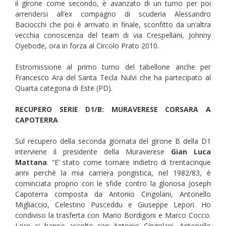
il girone come secondo, è avanzato di un turno per poi
arrendersi all’ex compagno di scuderia Alessandro
Baciocchi che poi è arrivato in finale, sconfitto da un’altra
vecchia conoscenza del team di via Crespellani, Johnny
Oyebode, ora in forza al Circolo Prato 2010.
Estromissione al primo turno del tabellone anche per
Francesco Ara del Santa Tecla Nulvi che ha partecipato al
Quarta categoria di Este (PD).
RECUPERO SERIE D1/B: MURAVERESE CORSARA A
CAPOTERRA
Sul recupero della seconda giornata del girone B della D1
interviene il presidente della Muraverese
Gian Luca
Mattana
. “E’ stato come tornare indietro di trentacinque
anni perché la mia carriera pongistica, nel 1982/83, è
cominciata proprio con le sfide contro la gloriosa Joseph
Capoterra composta da Antonio Cingolani, Antonello
Migliaccio, Celestino Pusceddu e Giuseppe Lepori. Ho
condiviso la trasferta con Mario Bordigoni e Marco Cocco.
Loro ci hanno accolto con Antonio Cingolani, Antonello