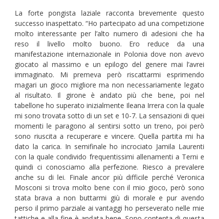
La forte pongista laziale racconta brevemente questo
successo inaspettato. “Ho partecipato ad una competizione
molto interessante per l’alto numero di adesioni che ha
reso il livello molto buono. Ero reduce da una
manifestazione internazionale in Polonia dove non avevo
giocato al massimo e un epilogo del genere mai l’avrei
immaginato. Mi premeva però riscattarmi esprimendo
magari un gioco migliore ma non necessariamente legato
al risultato. Il girone è andato più che bene, poi nel
tabellone ho superato inizialmente Ileana Irrera con la quale
mi sono trovata sotto di un set e 10-7. La sensazioni di quei
momenti le paragono al sentirsi sotto un treno, poi però
sono riuscita a recuperare e vincere. Quella partita mi ha
dato la carica. In semifinale ho incrociato Jamila Laurenti
con la quale condivido frequentissimi allenamenti a Terni e
quindi ci conosciamo alla perfezione. Riesco a prevalere
anche su di lei. Finale ancor più difficile perché Veronica
Mosconi si trova molto bene con il mio gioco, però sono
stata brava a non buttarmi giù di morale e pur avendo
perso il primo parziale ai vantaggi ho perseverato nelle mie
tattiche e alla fine è andata bene. Sono contenta di questa