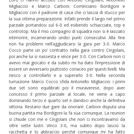
Migliaccio e Marco Carboni. Cominciano Bordigoni e
Migliaccio con il padrone di casa che ci lascia di stucco per
la sua ottima preparazione. Infatti prende il largo nel primo
parziale portandosi sul 6-0 ed esibendo schiacciate, top e
controtop. Ma il mio compagno di squadra non si è lasciato
intimorire, incamerando undici punti consecutivi. Alla fine
non ha problemi nell’aggiudicarsi la gara per 3-0. Marco
Cocco parte un po’ contratto nella gara contro Cingolani,
poi anche lui si riassesta e vince per 3-0. Con Carboni non ci
avevo mai giocato e da subito mi ha dato l’impressione di
essere un avversario piuttosto coriaceo per questi livelli. Ma
riesco a controllarlo e a superarlo 3-0. Nella seconda
turnazione Marco Cocco sfida Antonello Migliaccio: i primi
due set sono equilibrati poi il muraverese, dopo aver
concesso il primo parziale al locale, ne viene a capo
dominando terzo e quarto set e dandoci anche la definitiva
vittoria. Restano due gare da onorare: Carboni disputa una
buona partita ma Bordigoni la fa sua comunque. La reunion
si chiude con me e Cingolani che non ci incontravamo da
oltre sette lustri. Vinco 3-0, ma subito dopo lascio la
racchetta e lo abbraccio perché comunque mi ha fatto