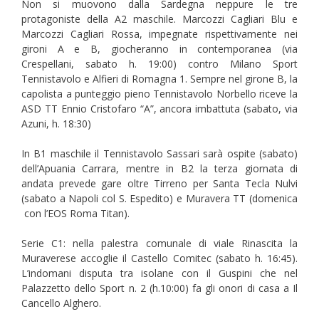
Non si muovono dalla Sardegna neppure le tre
protagoniste della A2 maschile. Marcozzi Cagliari Blu e
Marcozzi Cagliari Rossa, impegnate rispettivamente nei
gironi A e B, giocheranno in contemporanea (via
Crespellani, sabato h. 19:00) contro Milano Sport
Tennistavolo e Alfieri di Romagna 1. Sempre nel girone B, la
capolista a punteggio pieno Tennistavolo Norbello riceve la
ASD TT Ennio Cristofaro “A”, ancora imbattuta (sabato, via
Azuni, h. 18:30)
In B1 maschile il Tennistavolo Sassari sarà ospite (sabato)
dell’Apuania Carrara, mentre in B2 la terza giornata di
andata prevede gare oltre Tirreno per Santa Tecla Nulvi
(sabato a Napoli col S. Espedito) e Muravera TT (domenica
con l’EOS Roma Titan).
Serie C1: nella palestra comunale di viale Rinascita la
Muraverese accoglie il Castello Comitec (sabato h. 16:45).
L’indomani disputa tra isolane con il Guspini che nel
Palazzetto dello Sport n. 2 (h.10:00) fa gli onori di casa a Il
Cancello Alghero.