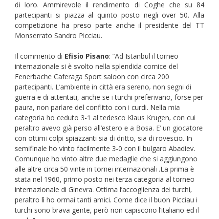
di loro. Ammirevole il rendimento di Coghe che su 84
partecipanti si piazza al quinto posto negli over 50. Alla
competizione ha preso parte anche il presidente del TT
Monserrato Sandro Picciau.
Il commento di
Efisio Pisano
: “Ad Istanbul il torneo
internazionale si è svolto nella splendida cornice del
Fenerbache Caferaga Sport saloon con circa 200
partecipanti. L’ambiente in città era sereno, non segni di
guerra e di attentati, anche se i turchi preferivano, forse per
paura, non parlare del conflitto con i curdi. Nella mia
categoria ho ceduto 3-1 al tedesco Klaus Krugen, con cui
peraltro avevo già perso all’estero e a Bosa. E’ un giocatore
con ottimi colpi spiazzanti sia di dritto, sia di rovescio. In
semifinale ho vinto facilmente 3-0 con il bulgaro Abadiev.
Comunque ho vinto altre due medaglie che si aggiungono
alle altre circa 50 vinte in tornei internazionali .La prima è
stata nel 1960, primo posto nei terza categoria al torneo
internazionale di Ginevra. Ottima l’accoglienza dei turchi,
peraltro lì ho ormai tanti amici. Come dice il buon Picciau i
turchi sono brava gente, però non capiscono l’italiano ed il