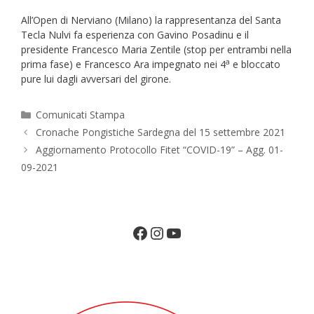
All’Open di Nerviano (Milano) la rappresentanza del Santa
Tecla Nulvi fa esperienza con Gavino Posadinu e il
presidente Francesco Maria Zentile (stop per entrambi nella
a
prima fase) e Francesco Ara impegnato nei 4
e bloccato
pure lui dagli avversari del girone.
Categorie
Comunicati Stampa
Cronache Pongistiche Sardegna del 15 settembre 2021
Aggiornamento Protocollo Fitet “COVID-19” – Agg. 01-
09-2021
Facebook
Instagram
YouTube