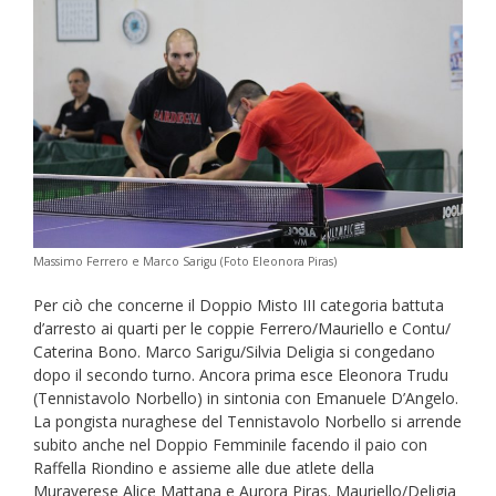
Massimo Ferrero e Marco Sarigu (Foto Eleonora Piras)
Per ciò che concerne il Doppio Misto III categoria battuta
d’arresto ai quarti per le coppie Ferrero/Mauriello e Contu/
Caterina Bono. Marco Sarigu/Silvia Deligia si congedano
dopo il secondo turno. Ancora prima esce Eleonora Trudu
(Tennistavolo Norbello) in sintonia con Emanuele D’Angelo.
La pongista nuraghese del Tennistavolo Norbello si arrende
subito anche nel Doppio Femminile facendo il paio con
Raffella Riondino e assieme alle due atlete della
Muraverese Alice Mattana e Aurora Piras. Mauriello/Deligia