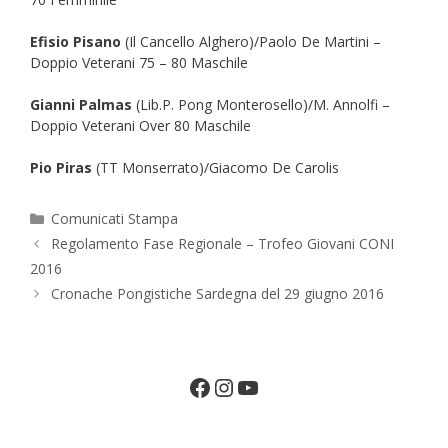
Efisio Pisano
(Il Cancello Alghero)/Paolo De Martini –
Doppio Veterani 75 – 80 Maschile
Gianni Palmas
(Lib.P. Pong Monterosello)/M. Annolfi –
Doppio Veterani Over 80 Maschile
Pio Piras
(TT Monserrato)/Giacomo De Carolis
Categorie
Comunicati Stampa
Regolamento Fase Regionale – Trofeo Giovani CONI
2016
Cronache Pongistiche Sardegna del 29 giugno 2016
Facebook
Instagram
YouTube