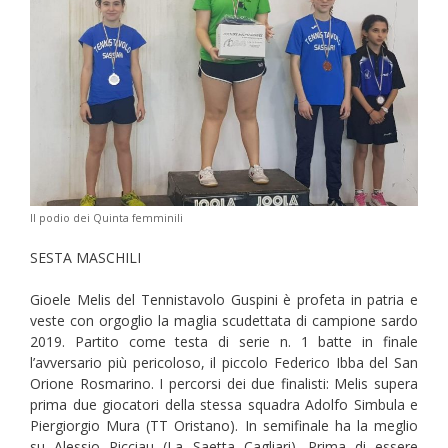
Il podio dei Quinta femminili
SESTA MASCHILI
Gioele Melis del Tennistavolo Guspini è profeta in patria e
veste con orgoglio la maglia scudettata di campione sardo
2019. Partito come testa di serie n. 1 batte in finale
l’avversario più pericoloso, il piccolo Federico Ibba del San
Orione Rosmarino. I percorsi dei due finalisti: Melis supera
prima due giocatori della stessa squadra Adolfo Simbula e
Piergiorgio Mura (TT Oristano). In semifinale ha la meglio
su Alessio Picciau (La Saetta Cagliari). Prima di essere