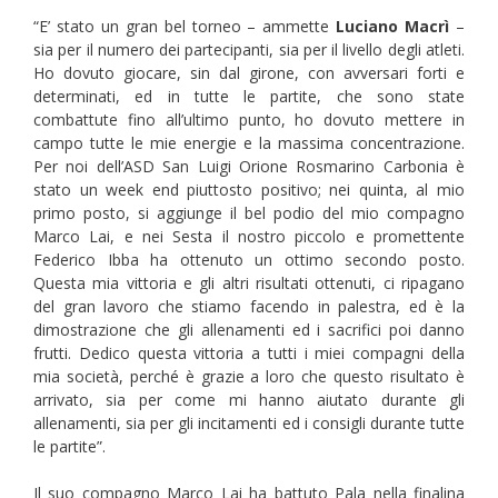
“E’ stato un gran bel torneo – ammette
Luciano Macrì
–
sia per il numero dei partecipanti, sia per il livello degli atleti.
Ho dovuto giocare, sin dal girone, con avversari forti e
determinati, ed in tutte le partite, che sono state
combattute fino all’ultimo punto, ho dovuto mettere in
campo tutte le mie energie e la massima concentrazione.
Per noi dell’ASD San Luigi Orione Rosmarino Carbonia è
stato un week end piuttosto positivo; nei quinta, al mio
primo posto, si aggiunge il bel podio del mio compagno
Marco Lai, e nei Sesta il nostro piccolo e promettente
Federico Ibba ha ottenuto un ottimo secondo posto.
Questa mia vittoria e gli altri risultati ottenuti, ci ripagano
del gran lavoro che stiamo facendo in palestra, ed è la
dimostrazione che gli allenamenti ed i sacrifici poi danno
frutti. Dedico questa vittoria a tutti i miei compagni della
mia società, perché è grazie a loro che questo risultato è
arrivato, sia per come mi hanno aiutato durante gli
allenamenti, sia per gli incitamenti ed i consigli durante tutte
le partite”.
Il suo compagno Marco Lai ha battuto Pala nella finalina