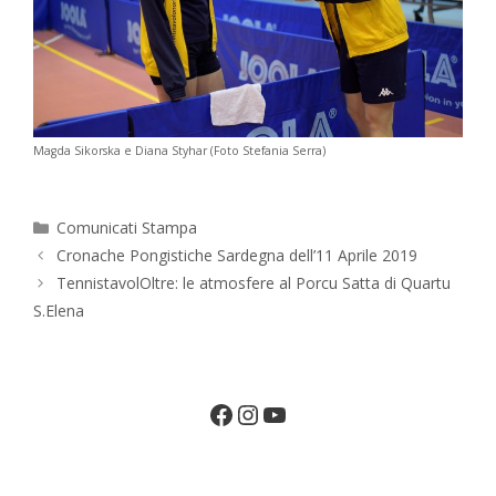
Magda Sikorska e Diana Styhar (Foto Stefania Serra)
Categorie
Comunicati Stampa
Cronache Pongistiche Sardegna dell’11 Aprile 2019
TennistavolOltre: le atmosfere al Porcu Satta di Quartu
S.Elena
Facebook
Instagram
YouTube