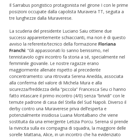
Il Sarrabus pongistico protagonista nel girone I con le prime
posizioni occupate dalla capolista Muravera TT, seguita a
tre lunghezze dalla Muraverese.
La scuderia del presidente Luciano Saiu ottiene due
successi apparentemente schiaccianti, ma non è di questo
avviso la referente/tecnico della formazione
Floriana
Franchi
: “Gli appassionati lo sanno benissimo, nel
tennistavolo ogni incontro fa storia a sé, specialmente nel
femminile giovanile. Le nostre ragazze erano
maggiormente allenate rispetto al precedente
concentramento: una ritrovata Serena Anedda, associata
alla conferma del valore di Michela Mura e alla
sicurezza/freddezza della “piccola” Francesca Seu ci hanno
fatto intascare il primo incontro (4/0) senza “brividi” con le
temute padrone di casa del Stella del Sud Napoli. Diverso il
derby contro una Muraverese priva dell’esperta e
potenzialmente insidiosa Luana Montalbano che viene
sostituita da una emergente Letizia Porcu. Serena sì prende
la rivincita sulla ex compagna di squadra, la maggiore delle
sorelle Mattana, Alice, in un incontro che ha evidenziato