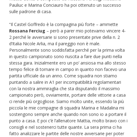
Pauliuc e Marina Conciauro ha poi ottenuto un successo
sulle padrone di casa.
“Il Castel Goffredo è la compagina più forte – ammette
Rossana Ferciug
– però a parer mio potevamo vincere 4-
2 perché le avversarie si sono presentate prive della n. 2
d’Italia Nicole Arlia, ma il pareggio non è male.
Personalmente sono soddisfatta perché per la prima volta
in questo campionato sono riuscita a fare due punti nella
stessa gara. Inizialmente ero un po’ ansiosa ma allo stesso
tempo felice di tornare in campo in quanto non facevo una
partita ufficiale da un anno. Come squadra non stiamo
puntando a salire in A1 per incompatibilità regolamentari
con la nostra ammiraglia che sta disputando il massimo
campionato però, ovviamente, portare delle vittorie a casa
ci rende più orgogliose. Siamo molto unite, essendo la più
piccola le mie compagne di squadra Marina e Madalina mi
sostengono sempre anche quando non sono io a portare il
punto a casa. E poi c’è l’allenatore Mattia, molto bravo con i
consigli e nel sostenerci tutte quante. La sera prima ci ha
fatto analizzare le partite delle nostre avversarie per poter