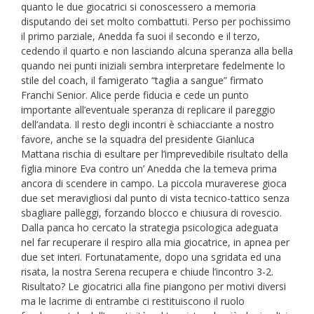
quanto le due giocatrici si conoscessero a memoria
disputando dei set molto combattuti. Perso per pochissimo
il primo parziale, Anedda fa suoi il secondo e il terzo,
cedendo il quarto e non lasciando alcuna speranza alla bella
quando nei punti iniziali sembra interpretare fedelmente lo
stile del coach, il famigerato “taglia a sangue” firmato
Franchi Senior. Alice perde fiducia e cede un punto
importante all’eventuale speranza di replicare il pareggio
dell’andata. Il resto degli incontri è schiacciante a nostro
favore, anche se la squadra del presidente Gianluca
Mattana rischia di esultare per l’imprevedibile risultato della
figlia minore Eva contro un’ Anedda che la temeva prima
ancora di scendere in campo. La piccola muraverese gioca
due set meravigliosi dal punto di vista tecnico-tattico senza
sbagliare palleggi, forzando blocco e chiusura di rovescio.
Dalla panca ho cercato la strategia psicologica adeguata
nel far recuperare il respiro alla mia giocatrice, in apnea per
due set interi. Fortunatamente, dopo una sgridata ed una
risata, la nostra Serena recupera e chiude l’incontro 3-2.
Risultato? Le giocatrici alla fine piangono per motivi diversi
ma le lacrime di entrambe ci restituiscono il ruolo