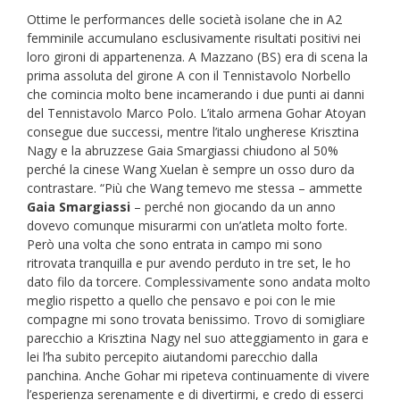
Ottime le performances delle società isolane che in A2
femminile accumulano esclusivamente risultati positivi nei
loro gironi di appartenenza. A Mazzano (BS) era di scena la
prima assoluta del girone A con il Tennistavolo Norbello
che comincia molto bene incamerando i due punti ai danni
del Tennistavolo Marco Polo. L’italo armena Gohar Atoyan
consegue due successi, mentre l’italo ungherese Krisztina
Nagy e la abruzzese Gaia Smargiassi chiudono al 50%
perché la cinese Wang Xuelan è sempre un osso duro da
contrastare. “Più che Wang temevo me stessa – ammette
Gaia Smargiassi
– perché non giocando da un anno
dovevo comunque misurarmi con un’atleta molto forte.
Però una volta che sono entrata in campo mi sono
ritrovata tranquilla e pur avendo perduto in tre set, le ho
dato filo da torcere. Complessivamente sono andata molto
meglio rispetto a quello che pensavo e poi con le mie
compagne mi sono trovata benissimo. Trovo di somigliare
parecchio a Krisztina Nagy nel suo atteggiamento in gara e
lei l’ha subito percepito aiutandomi parecchio dalla
panchina. Anche Gohar mi ripeteva continuamente di vivere
l’esperienza serenamente e di divertirmi, e credo di esserci