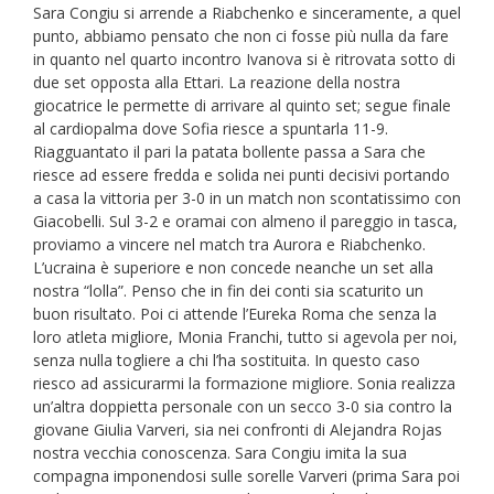
Sara Congiu si arrende a Riabchenko e sinceramente, a quel
punto, abbiamo pensato che non ci fosse più nulla da fare
in quanto nel quarto incontro Ivanova si è ritrovata sotto di
due set opposta alla Ettari. La reazione della nostra
giocatrice le permette di arrivare al quinto set; segue finale
al cardiopalma dove Sofia riesce a spuntarla 11-9.
Riagguantato il pari la patata bollente passa a Sara che
riesce ad essere fredda e solida nei punti decisivi portando
a casa la vittoria per 3-0 in un match non scontatissimo con
Giacobelli. Sul 3-2 e oramai con almeno il pareggio in tasca,
proviamo a vincere nel match tra Aurora e Riabchenko.
L’ucraina è superiore e non concede neanche un set alla
nostra “lolla”. Penso che in fin dei conti sia scaturito un
buon risultato. Poi ci attende l’Eureka Roma che senza la
loro atleta migliore, Monia Franchi, tutto si agevola per noi,
senza nulla togliere a chi l’ha sostituita. In questo caso
riesco ad assicurarmi la formazione migliore. Sonia realizza
un’altra doppietta personale con un secco 3-0 sia contro la
giovane Giulia Varveri, sia nei confronti di Alejandra Rojas
nostra vecchia conoscenza. Sara Congiu imita la sua
compagna imponendosi sulle sorelle Varveri (prima Sara poi