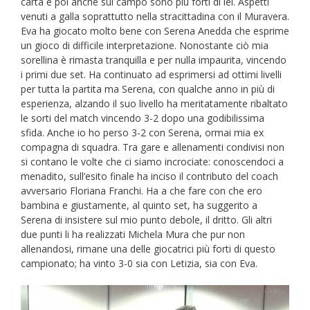
carta e poi anche sul campo sono più forti di lei. Aspetti
venuti a galla soprattutto nella stracittadina con il Muravera.
Eva ha giocato molto bene con Serena Anedda che esprime
un gioco di difficile interpretazione. Nonostante ciò mia
sorellina è rimasta tranquilla e per nulla impaurita, vincendo
i primi due set. Ha continuato ad esprimersi ad ottimi livelli
per tutta la partita ma Serena, con qualche anno in più di
esperienza, alzando il suo livello ha meritatamente ribaltato
le sorti del match vincendo 3-2 dopo una godibilissima
sfida. Anche io ho perso 3-2 con Serena, ormai mia ex
compagna di squadra. Tra gare e allenamenti condivisi non
si contano le volte che ci siamo incrociate: conoscendoci a
menadito, sull’esito finale ha inciso il contributo del coach
avversario Floriana Franchi. Ha a che fare con che ero
bambina e giustamente, al quinto set, ha suggerito a
Serena di insistere sul mio punto debole, il dritto. Gli altri
due punti li ha realizzati Michela Mura che pur non
allenandosi, rimane una delle giocatrici più forti di questo
campionato; ha vinto 3-0 sia con Letizia, sia con Eva.