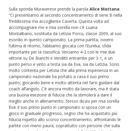
Sulla sponda Muraverese prende la parola
Alice Mattana
:
“Ci presentiamo al secondo concentramento di serie B nella
freddissima ma accogliente Caserta. Questa volta ad
accompagnare me e mia sorella non c’è Luana
Montalbano, sostituita da Letizia Porcu, classe 2009, al suo
esordio in questo campionato. La prima partita, ovvero
l’ultima di ritorno, l’abbiamo giocata con l’Eureka, sfida
importante per la classifica. Vinciamo 4-2 con le mie due
vittorie su De Bianchi e Venditti entrambe per 3-1, e un
punto perso e vinto a testa sia da Eva, sia da Letizia. Sono
molto contenta per Letizia che alla prima esperienza in un
campionato nazionale ha portato a casa il suo primo
punto, giocando bene e molto attenta nel farsi guidare dal
coach all’angolo. C’è ancora molto da lavorare, ma è stata
una buona iniezione di fiducia che la stimolerà a dare il
meglio anche in allenamento. Stesso dicasi per mia sorella
Eva: il suo primo punto in campionato si sposa con un
gioco in graduale progresso, segno che ha acquistato più
fiducia rispetto allo scorso concentramento, affrontando le
partite con meno paura, soprattutto con persone che sulla