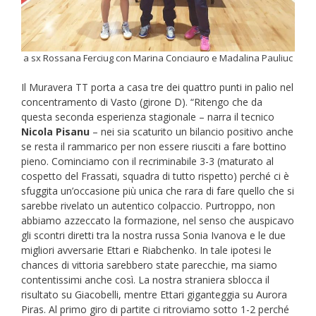
a sx Rossana Ferciug con Marina Conciauro e Madalina Pauliuc
Il Muravera TT porta a casa tre dei quattro punti in palio nel
concentramento di Vasto (girone D). “Ritengo che da
questa seconda esperienza stagionale – narra il tecnico
Nicola Pisanu
– nei sia scaturito un bilancio positivo anche
se resta il rammarico per non essere riusciti a fare bottino
pieno. Cominciamo con il recriminabile 3-3 (maturato al
cospetto del Frassati, squadra di tutto rispetto) perché ci è
sfuggita un’occasione più unica che rara di fare quello che si
sarebbe rivelato un autentico colpaccio. Purtroppo, non
abbiamo azzeccato la formazione, nel senso che auspicavo
gli scontri diretti tra la nostra russa Sonia Ivanova e le due
migliori avversarie Ettari e Riabchenko. In tale ipotesi le
chances di vittoria sarebbero state parecchie, ma siamo
contentissimi anche così. La nostra straniera sblocca il
risultato su Giacobelli, mentre Ettari giganteggia su Aurora
Piras. Al primo giro di partite ci ritroviamo sotto 1-2 perché