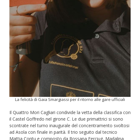
La felicità di Gaia Smargiassi per il ritorno alle gare ufficiali
Il Quattro Mori Cagliari condivide la vetta della classifica con
il Castel Goffredo nel girone C. Le due primattrici si sono
scontrate nel turno inaugurale del concentramento svoltosi
ad Asola con finale in parità. Il trio seguito dal tecnico
Mattia Contu e composto da Rossana Ferciug, Madalina