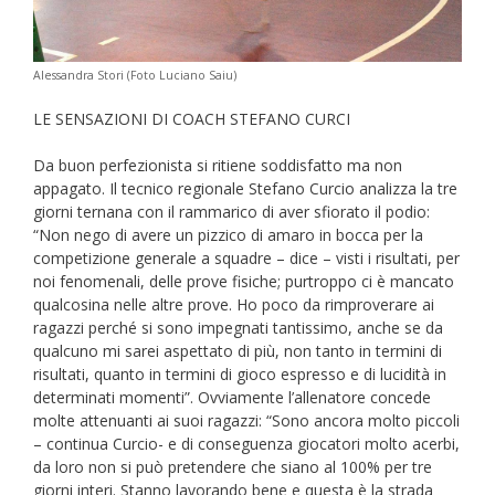
Alessandra Stori (Foto Luciano Saiu)
LE SENSAZIONI DI COACH STEFANO CURCI
Da buon perfezionista si ritiene soddisfatto ma non
appagato. Il tecnico regionale Stefano Curcio analizza la tre
giorni ternana con il rammarico di aver sfiorato il podio:
“Non nego di avere un pizzico di amaro in bocca per la
competizione generale a squadre – dice – visti i risultati, per
noi fenomenali, delle prove fisiche; purtroppo ci è mancato
qualcosina nelle altre prove. Ho poco da rimproverare ai
ragazzi perché si sono impegnati tantissimo, anche se da
qualcuno mi sarei aspettato di più, non tanto in termini di
risultati, quanto in termini di gioco espresso e di lucidità in
determinati momenti”. Ovviamente l’allenatore concede
molte attenuanti ai suoi ragazzi: “Sono ancora molto piccoli
– continua Curcio- e di conseguenza giocatori molto acerbi,
da loro non si può pretendere che siano al 100% per tre
giorni interi. Stanno lavorando bene e questa è la strada