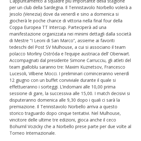
L’appuntamento a squadre più importante della stagione
per un club della Sardegna. Il Tennistavolo Norbello volerà a
Jesolo (Venezia) dove da venerdì e sino a domenica si
giocherà le poche chance di vittoria nella final four della
Coppa Europea TT Intercup. Parteciperà ad una
manifestazione organizzata nei minimi dettagli dalla società
di Mestre “I Leoni di San Marco”, assieme ai favoriti
tedeschi del Post SV Mulhouse, a cui si associano il team
polacco Morliny Ostróda e l’equipe austriaca dell’ Oberwart.
Accompagnati dal presidente Simone Carrucciu, gli atleti del
team gialloblu saranno tre: Maxim Kuznetsov, Francesco
Lucesoli, Vilbene Mocci. I preliminari cominceranno venerdì
12 giugno con un buffet conviviale durante il quale si
effettueranno i sorteggi. L’indomani alle 10,00 prima
sessione di gare, la successiva alle 15,00. I match decisivi si
disputeranno domenica alle 9,30 dopo i quali ci sarà la
premiazione. Il Tennistavolo Norbello arriva a questo
storico traguardo dopo cinque tentativi. Nel Mulhouse,
vincitore delle ultime tre edizioni, gioca anche il ceco
Bohumil Vozicky che a Norbello prese parte per due volte al
Torneo Internazionale.