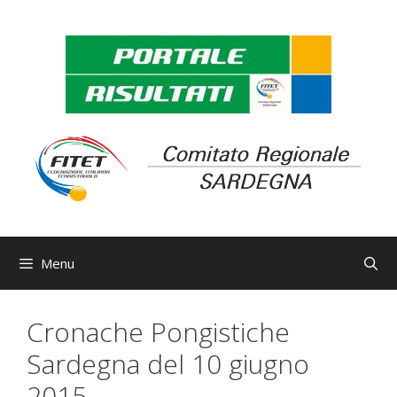
Vai
al
contenuto
Menu
Cronache Pongistiche
Sardegna del 10 giugno
2015