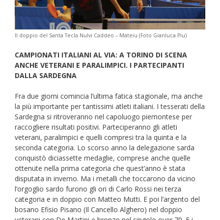
Il doppio del Santa Tecla Nulvi Caddeo – Mateiu (Foto Gianluca Piu)
CAMPIONATI ITALIANI AL VIA: A TORINO DI SCENA
ANCHE VETERANI E PARALIMPICI. I PARTECIPANTI
DALLA SARDEGNA
Fra due giorni comincia l’ultima fatica stagionale, ma anche
la più importante per tantissimi atleti italiani. I tesserati della
Sardegna si ritroveranno nel capoluogo piemontese per
raccogliere risultati positivi. Parteciperanno gli atleti
veterani, paralimpici e quelli compresi tra la quinta e la
seconda categoria. Lo scorso anno la delegazione sarda
conquistò diciassette medaglie, comprese anche quelle
ottenute nella prima categoria che quest’anno è stata
disputata in inverno. Ma i metalli che toccarono da vicino
l’orgoglio sardo furono gli ori di Carlo Rossi nei terza
categoria e in doppio con Matteo Mutti. E poi l’argento del
bosano Efisio Pisano (Il Cancello Alghero) nel doppio
veterani con De Martini,e bronzo nel singolo over 70. E i