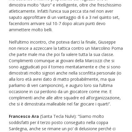
dimostra molto “duro” e intelligente, oltre che freschissimo
atleticamente. Infatti l’unica sua pecca sta nel non aver
saputo approfittare di un vantaggio di 6 a 3 nel quinto set,
facendomi arrivare sul 10-7 dopo alcuni punti devo
ammettere molto belli.
Nell’ultimo incontro, che poteva darci la finale, Giuseppe
non riesce a azzeccare la tattica contro un Marcolino Poma
che parte male ma che poi fa valere tutta la sua classe.
Complimenti comunque ai giovani della Marcozzi che si
sono aggiudicati poi il torneo meritatamente e che si sono
dimostrati molto signori anche nella sconfitta personale (io
alla loro età avrei dato di matto probabilmente, ma qua
parliamo di veri campioncini), e auguro loro sia l’ultima
occasione in cui perdono da un giocatore come me. E
complimenti anche alle altre squadre ed all’organizzazione,
che si è dimostrata malleabile nel far giocare i quarti”.
Francesco Ara
(Santa Tecla Nulvi): “Siamo molto
soddisfatti per il terzo posto conseguito nella coppa
Sardegna, anche se rimane un po’ di delusione perché ci