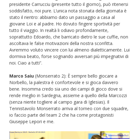
presidente Carrucciu (presente tutto il giorno), può ritenersi
soddisfatto, noi pure. L’unica nota stonata della giornata è
stato il rientro: abbiamo dato un passaggio a casa al
giovane Loi e al padre. Ho dovuto fingere sportività per
tutto il viaggio. In realtà li odiavo profondamente,
soprattutto Edoardo, che barricato dietro le sue cuffie, non
ascoltava le false motivazioni della nostra sconfitta.
Avremmo voluto vincere con lui almeno dialetticamente. Lui
dormiva beato, forse sognando avversari più impegnativi di
noi. Ciao a tutti”.
Marco Saiu
(Monserrato 2): È sempre bello giocare a
Norbello, la palestra è confortevole e si gioca davvero
bene. Insomma credo sia uno dei campi di gioco dove si
rende meglio in Sardegna, assieme a quello della Marcozzi
(senza niente togliere al campo gara di Iglesias). Il
Tennistavolo Monserrato arriva al torneo con due squadre,
io faccio parte del team 2 che ha come protagonisti
Giuseppe Lepori e me.