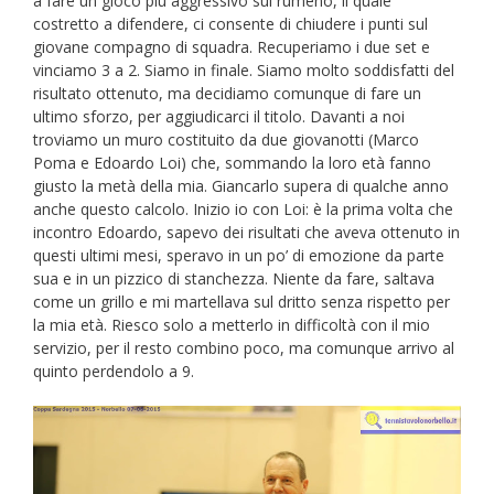
a fare un gioco più aggressivo sul rumeno, il quale
costretto a difendere, ci consente di chiudere i punti sul
giovane compagno di squadra. Recuperiamo i due set e
vinciamo 3 a 2. Siamo in finale. Siamo molto soddisfatti del
risultato ottenuto, ma decidiamo comunque di fare un
ultimo sforzo, per aggiudicarci il titolo. Davanti a noi
troviamo un muro costituito da due giovanotti (Marco
Poma e Edoardo Loi) che, sommando la loro età fanno
giusto la metà della mia. Giancarlo supera di qualche anno
anche questo calcolo. Inizio io con Loi: è la prima volta che
incontro Edoardo, sapevo dei risultati che aveva ottenuto in
questi ultimi mesi, speravo in un po’ di emozione da parte
sua e in un pizzico di stanchezza. Niente da fare, saltava
come un grillo e mi martellava sul dritto senza rispetto per
la mia età. Riesco solo a metterlo in difficoltà con il mio
servizio, per il resto combino poco, ma comunque arrivo al
quinto perdendolo a 9.