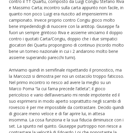
contro il TT Quartu, composto da Luigi Congiu Stefano Riva
e Massimo Carta; incontro sulla carta appunto non facile, in
quanto non poco Luigi era riuscito ad impensierirmi in
campionato. Invece proprio contro Congiu gioco molto
bene impedendogli di nuocere con la antitop. Giuseppe fa
fuori un sempre grintoso Riva e assieme vinciamo il doppio
contro i quotati Carta/Congiu, doppio che i due simpatici
giocatori dei Quartu propongono di continuo (ricordo molto
bene un torneo nazionale in cui i 2 andarono molto bene
assieme superando parecchi turni).
Arriviamo quindi in semifinale rispettando il pronostico, ma
la Marcozzi si dimostra per noi un ostacolo troppo faticoso.
Nel primo incontro io riesco ad avere la meglio su un
Marco Poma “la cui fama precede l’atleta”; il gioco
pericoloso e vario dell’avversario mi rende impotente ed il
suo esprimersi in modo aperto soprattutto negli scambi di
rovescio è per me impossibile da contrastare. Decido quindi
di giocare meno veloce e di far aprire lui, in attesa
insomma. La cosa funziona e la sua fiducia diminuisce con i
set. La spunto nel quinto. Giuseppe purtroppo non riesce a
contrastare la velocità di Edoardo Loi che nonostante la