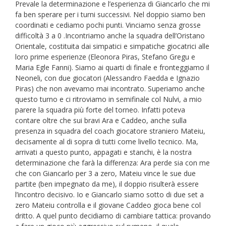
Prevale la determinazione e l’esperienza di Giancarlo che mi
fa ben sperare per i turni successivi. Nel doppio siamo ben
coordinati e cediamo pochi punti. Vinciamo senza grosse
difficoltà 3 a 0 .Incontriamo anche la squadra dell’Oristano
Orientale, costituita dai simpatici e simpatiche giocatrici alle
loro prime esperienze (Eleonora Piras, Stefano Gregu e
Maria Egle Fanni). Siamo ai quarti di finale e fronteggiamo il
Neoneli, con due giocatori (Alessandro Faedda e Ignazio
Piras) che non avevamo mai incontrato. Superiamo anche
questo turno e ci ritroviamo in semifinale col Nulvi, a mio
parere la squadra più forte del torneo. Infatti poteva
contare oltre che sui bravi Ara e Caddeo, anche sulla
presenza in squadra del coach giocatore straniero Mateiu,
decisamente al di sopra di tutti come livello tecnico. Ma,
arrivati a questo punto, appagati e stanchi, è la nostra
determinazione che farà la differenza: Ara perde sia con me
che con Giancarlo per 3 a zero, Mateiu vince le sue due
partite (ben impegnato da me), il doppio risulterà essere
l’incontro decisivo. Io e Giancarlo siamo sotto di due set a
zero Mateiu controlla e il giovane Caddeo gioca bene col
dritto. A quel punto decidiamo di cambiare tattica: provando