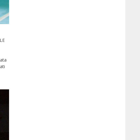
LE
zata
ati