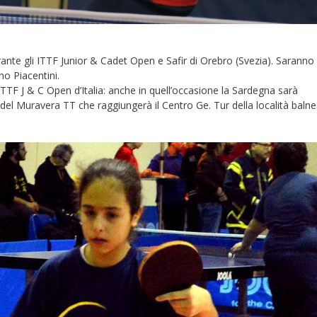
urante gli ITTF Junior & Cadet Open e Safir di Orebro (Svezia). Saranno
no Piacentini.
TTF J & C Open d’Italia: anche in quell’occasione la Sardegna sarà
del Muravera TT che raggiungerà il Centro Ge. Tur della località baln