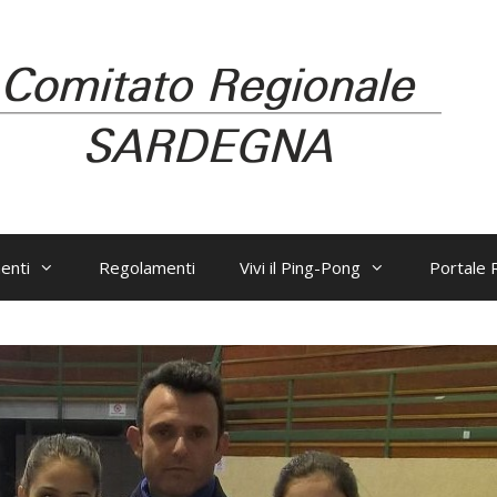
enti
Regolamenti
Vivi il Ping-Pong
Portale R