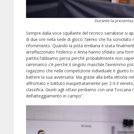
Durante la presentazi
Sempre dalla voce squillante del tecnico sarrabese si appr
di due ore nella sede di gioco: l’aereo che ha sorvolat
rifornimento. Quando la pista emiliana è stata finalmen
arraffazzonato Federico e Anna hanno sfidato una formaz
partita l’abbiamo persa perché probabilmente non sap
rammarico c’è perché il singolo maschile l’avremmo potu
ragazzino che nella competizione individuale è giunto tra
battere la sua avversaria. Ma grazie alla bella vittoria
affrontato e battuto inaspettatamente per 2-0 il Veneto,
classifica. Giunti agli ottavi perdiamo con una Toscana n
dell’atteggiamento in campo”.