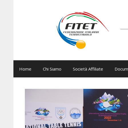
Vai
al
contenuto
Home
Chi Siamo
Società Affiliate
Docum