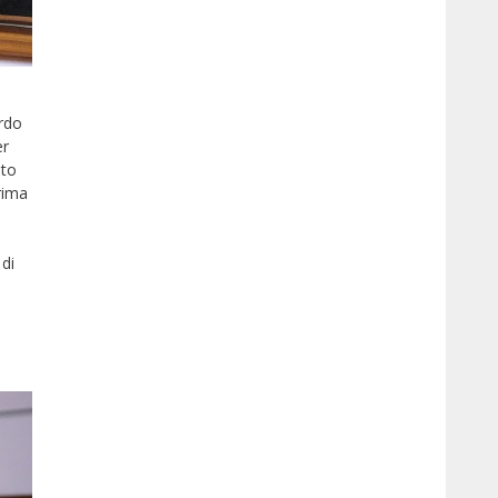
ardo
er
sto
rima
 di