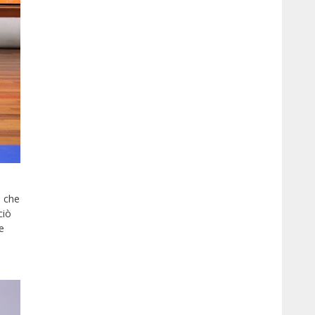
e che
ciò
e