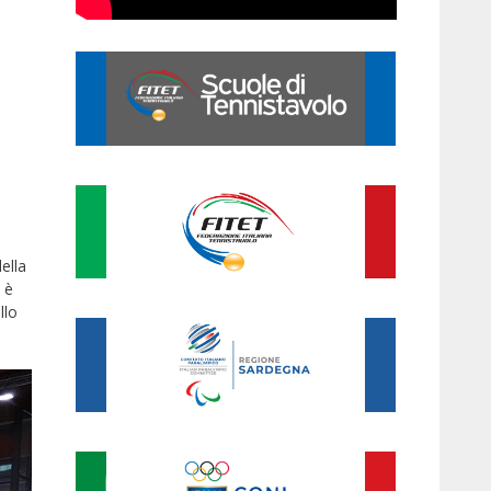
ella
 è
llo