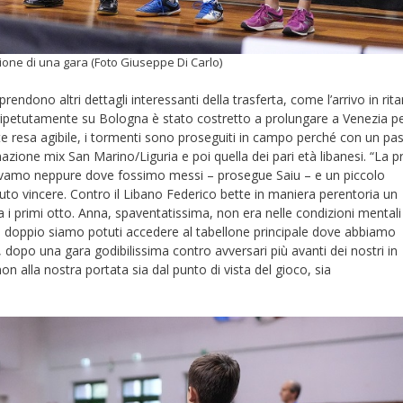
one di una gara (Foto Giuseppe Di Carlo)
endono altri dettagli interessanti della trasferta, come l’arrivo in rit
o ripetutamente su Bologna è stato costretto a prolungare a Venezia p
te resa agibile, i tormenti sono proseguiti in campo perché con un pa
ione mix San Marino/Liguria e poi quella dei pari età libanesi. “La p
evamo neppure dove fossimo messi – prosegue Saiu – e un piccolo
to vincere. Contro il Libano Federico bette in maniera perentoria un
 i primi otto. Anna, spaventatissima, non era nelle condizioni mentali
 nel doppio siamo potuti accedere al tabellone principale dove abbiamo
 dopo una gara godibilissima contro avversari più avanti dei nostri in
on alla nostra portata sia dal punto di vista del gioco, sia