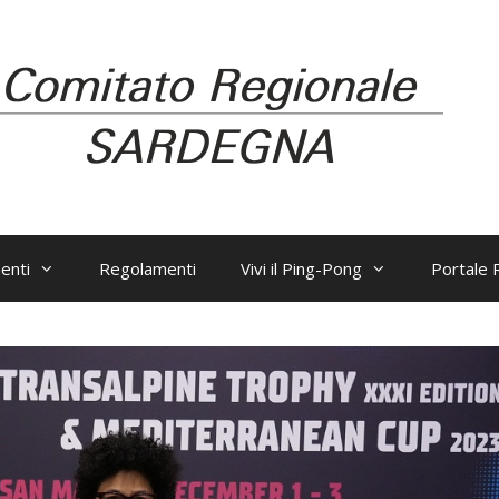
enti
Regolamenti
Vivi il Ping-Pong
Portale R