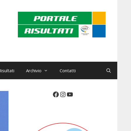
isultati
Archivio
Contatti
Facebook
Instagram
YouTube