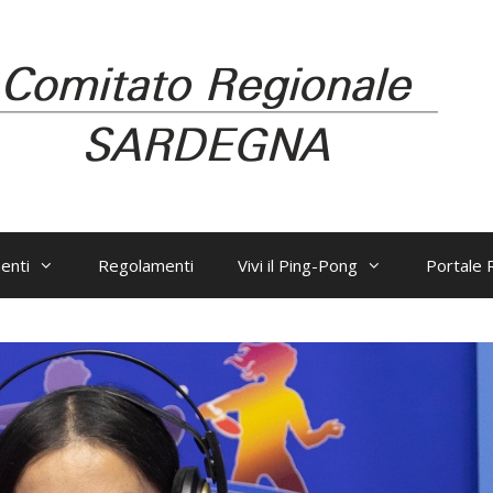
enti
Regolamenti
Vivi il Ping-Pong
Portale R