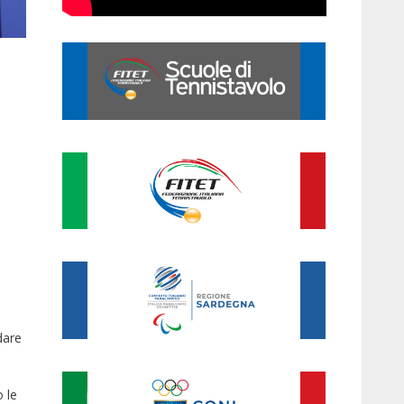
dare
 le