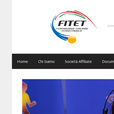
Vai
al
contenuto
Home
Chi Siamo
Società Affiliate
Docum