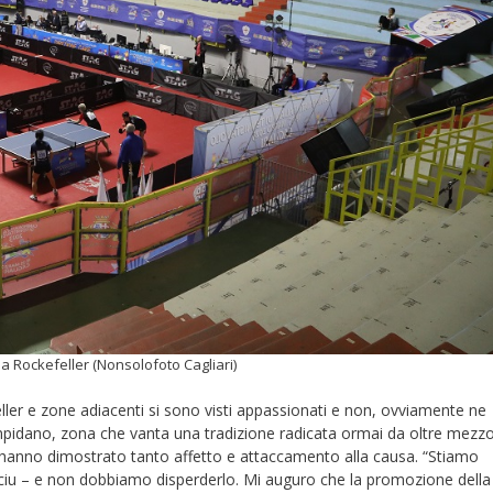
via Rockefeller (Nonsolofoto Cagliari)
efeller e zone adiacenti si sono visti appassionati e non, ovviamente ne
Campidano, zona che vanta una tradizione radicata ormai da oltre mezz
e” hanno dimostrato tanto affetto e attaccamento alla causa. “Stiamo
u – e non dobbiamo disperderlo. Mi auguro che la promozione della