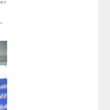
é il
e–
e