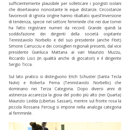
sufficientemente plausibile per solleticare i pongisti isolani
che disertavano nonostante le eque distanze. Circostanze
favorevoli di ignota origine hanno ribaltato quest’inversione
di tendenza, specie nel settore femminile che nei due tornei
ha fatto registrare numeri da record. Grande quindi la
soddisfazione dei dirigenti della società ospitante
Tennistavolo Norbello e del suo presidente (anche Fitet)
Simone Carrucciu e dei consiglieri regionali presenti, dal vice
presidente Gianluca Mattana ai vari Maurizio Muzzu,
Riccardo Lisci (in qualità anche di giocatori) e il dirigente
Sergio Ticca.
Sul lato pratico si distinguono Erich Schuster (Santa Tecla
Nulvi) e Roberta Perna (Tennistavolo Norbello) che
dominano nei Terza Categoria. Dopo diversi anni di
astinenza accarezza la gioia del podio più alto (nei Quarta)
Maurizio Ledda (Libertas Sassari), mentre sul fronte rosa la
piccola Rossana Ferciug si impone nella analoga categoria
al femminile.