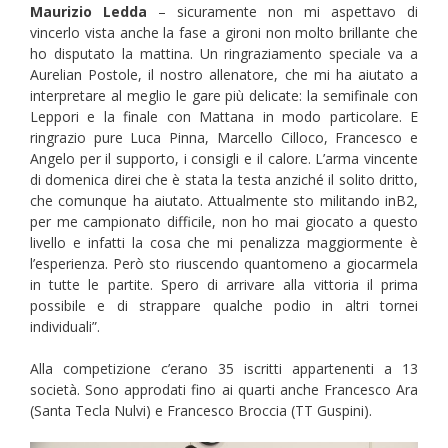
Maurizio Ledda
– sicuramente non mi aspettavo di
vincerlo vista anche la fase a gironi non molto brillante che
ho disputato la mattina. Un ringraziamento speciale va a
Aurelian Postole, il nostro allenatore, che mi ha aiutato a
interpretare al meglio le gare più delicate: la semifinale con
Leppori e la finale con Mattana in modo particolare. E
ringrazio pure Luca Pinna, Marcello Cilloco, Francesco e
Angelo per il supporto, i consigli e il calore. L’arma vincente
di domenica direi che è stata la testa anziché il solito dritto,
che comunque ha aiutato. Attualmente sto militando inB2,
per me campionato difficile, non ho mai giocato a questo
livello e infatti la cosa che mi penalizza maggiormente è
l’esperienza. Però sto riuscendo quantomeno a giocarmela
in tutte le partite. Spero di arrivare alla vittoria il prima
possibile e di strappare qualche podio in altri tornei
individuali”.
Alla competizione c’erano 35 iscritti appartenenti a 13
società. Sono approdati fino ai quarti anche Francesco Ara
(Santa Tecla Nulvi) e Francesco Broccia (TT Guspini).