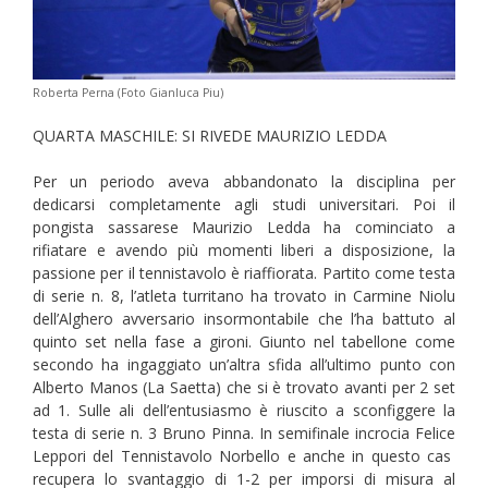
Roberta Perna (Foto Gianluca Piu)
QUARTA MASCHILE: SI RIVEDE MAURIZIO LEDDA
Per un periodo aveva abbandonato la disciplina per
dedicarsi completamente agli studi universitari. Poi il
pongista sassarese Maurizio Ledda ha cominciato a
rifiatare e avendo più momenti liberi a disposizione, la
passione per il tennistavolo è riaffiorata. Partito come testa
di serie n. 8, l’atleta turritano ha trovato in Carmine Niolu
dell’Alghero avversario insormontabile che l’ha battuto al
quinto set nella fase a gironi. Giunto nel tabellone come
secondo ha ingaggiato un’altra sfida all’ultimo punto con
Alberto Manos (La Saetta) che si è trovato avanti per 2 set
ad 1. Sulle ali dell’entusiasmo è riuscito a sconfiggere la
testa di serie n. 3 Bruno Pinna. In semifinale incrocia Felice
Leppori del Tennistavolo Norbello e anche in questo cas
recupera lo svantaggio di 1-2 per imporsi di misura al