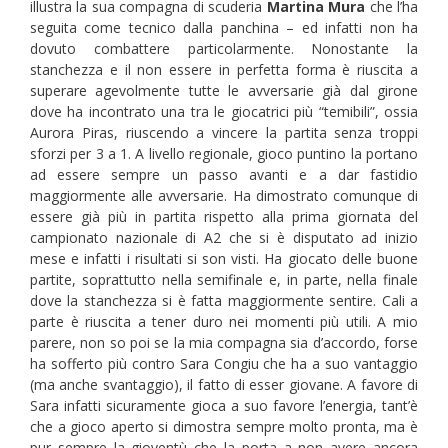
illustra la sua compagna di scuderia
Martina Mura
che l’ha
seguita come tecnico dalla panchina – ed infatti non ha
dovuto combattere particolarmente. Nonostante la
stanchezza e il non essere in perfetta forma è riuscita a
superare agevolmente tutte le avversarie già dal girone
dove ha incontrato una tra le giocatrici più “temibili”, ossia
Aurora Piras, riuscendo a vincere la partita senza troppi
sforzi per 3 a 1. A livello regionale, gioco puntino la portano
ad essere sempre un passo avanti e a dar fastidio
maggiormente alle avversarie. Ha dimostrato comunque di
essere già più in partita rispetto alla prima giornata del
campionato nazionale di A2 che si è disputato ad inizio
mese e infatti i risultati si son visti. Ha giocato delle buone
partite, soprattutto nella semifinale e, in parte, nella finale
dove la stanchezza si è fatta maggiormente sentire. Cali a
parte è riuscita a tener duro nei momenti più utili. A mio
parere, non so poi se la mia compagna sia d’accordo, forse
ha sofferto più contro Sara Congiu che ha a suo vantaggio
(ma anche svantaggio), il fatto di esser giovane. A favore di
Sara infatti sicuramente gioca a suo favore l’energia, tant’è
che a gioco aperto si dimostra sempre molto pronta, ma è
pur sempre la gioventù che la porta a non avere ancora