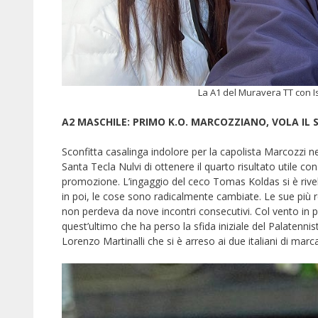
La A1 del Muravera TT con I
A2 MASCHILE: PRIMO K.O. MARCOZZIANO, VOLA IL
Sconfitta casalinga indolore per la capolista Marcozzi n
Santa Tecla Nulvi di ottenere il quarto risultato utile co
promozione. L’ingaggio del ceco Tomas Koldas si è rive
in poi, le cose sono radicalmente cambiate. Le sue più
non perdeva da nove incontri consecutivi. Col vento in
quest’ultimo che ha perso la sfida iniziale del Palaten
Lorenzo Martinalli che si è arreso ai due italiani di mar