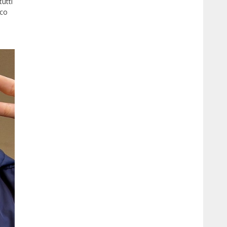
utti
ico