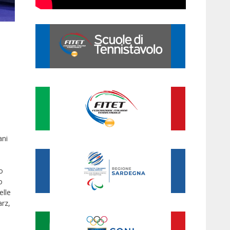
ani
o
o
elle
arz,