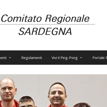
enti
Regolamenti
Vivi il Ping-Pong
Portale R