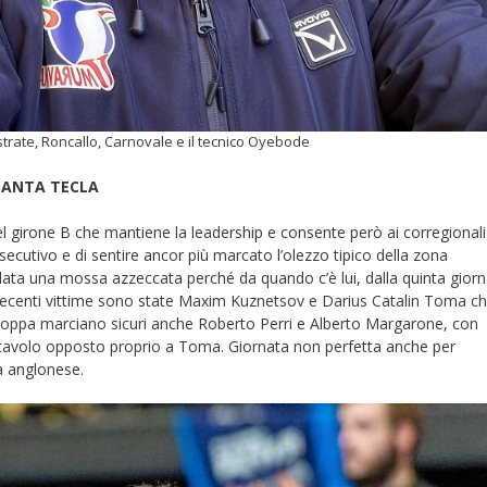
strate, Roncallo, Carnovale e il tecnico Oyebode
 SANTA TECLA
el girone B che mantiene la leadership e consente però ai corregionali
nsecutivo e di sentire ancor più marcato l’olezzo tipico della zona
lata una mossa azzeccata perché da quando c’è lui, dalla quinta gior
 recenti vittime sono state Maxim Kuznetsov e Darius Catalin Toma c
 poppa marciano sicuri anche Roberto Perri e Alberto Margarone, con
nistavolo opposto proprio a Toma. Giornata non perfetta anche per
ca anglonese.