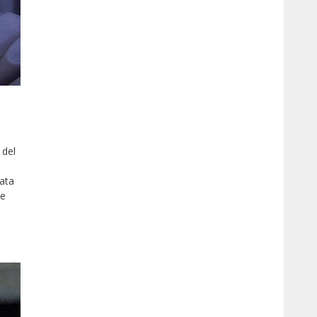
 del
nata
he