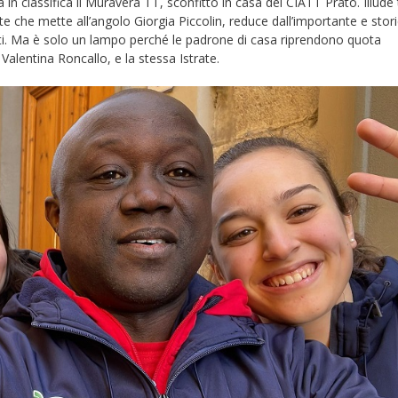
 classifica il Muravera TT, sconfitto in casa del CIATT Prato. Illude t
te che mette all’angolo Giorgia Piccolin, reduce dall’importante e stor
i. Ma è solo un lampo perché le padrone di casa riprendono quota
Valentina Roncallo, e la stessa Istrate.