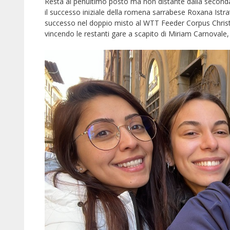
Resta al penultimo posto ma non distante dalla seconda in
il successo iniziale della romena sarrabese Roxana Istra
successo nel doppio misto al WTT Feeder Corpus Christ
vincendo le restanti gare a scapito di Miriam Carnovale, 