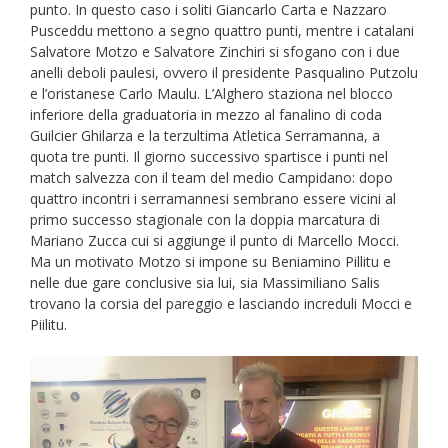
punto. In questo caso i soliti Giancarlo Carta e Nazzaro
Pusceddu mettono a segno quattro punti, mentre i catalani
Salvatore Motzo e Salvatore Zinchiri si sfogano con i due
anelli deboli paulesi, ovvero il presidente Pasqualino Putzolu
e l’oristanese Carlo Maulu. L’Alghero staziona nel blocco
inferiore della graduatoria in mezzo al fanalino di coda
Guilcier Ghilarza e la terzultima Atletica Serramanna, a
quota tre punti. Il giorno successivo spartisce i punti nel
match salvezza con il team del medio Campidano: dopo
quattro incontri i serramannesi sembrano essere vicini al
primo successo stagionale con la doppia marcatura di
Mariano Zucca cui si aggiunge il punto di Marcello Mocci.
Ma un motivato Motzo si impone su Beniamino Pillitu e
nelle due gare conclusive sia lui, sia Massimiliano Salis
trovano la corsia del pareggio e lasciando increduli Mocci e
Piilitu.