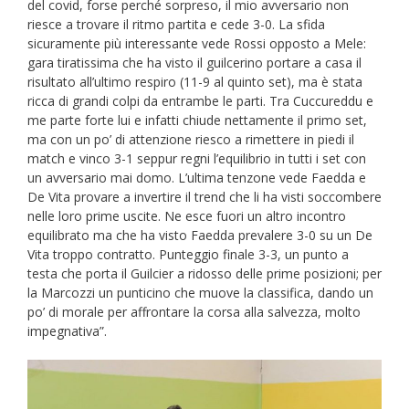
del covid, forse perché sorpreso, il mio avversario non
riesce a trovare il ritmo partita e cede 3-0. La sfida
sicuramente più interessante vede Rossi opposto a Mele:
gara tiratissima che ha visto il guilcerino portare a casa il
risultato all’ultimo respiro (11-9 al quinto set), ma è stata
ricca di grandi colpi da entrambe le parti. Tra Cuccureddu e
me parte forte lui e infatti chiude nettamente il primo set,
ma con un po’ di attenzione riesco a rimettere in piedi il
match e vinco 3-1 seppur regni l’equilibrio in tutti i set con
un avversario mai domo. L’ultima tenzone vede Faedda e
De Vita provare a invertire il trend che li ha visti soccombere
nelle loro prime uscite. Ne esce fuori un altro incontro
equilibrato ma che ha visto Faedda prevalere 3-0 su un De
Vita troppo contratto. Punteggio finale 3-3, un punto a
testa che porta il Guilcier a ridosso delle prime posizioni; per
la Marcozzi un punticino che muove la classifica, dando un
po’ di morale per affrontare la corsa alla salvezza, molto
impegnativa”.