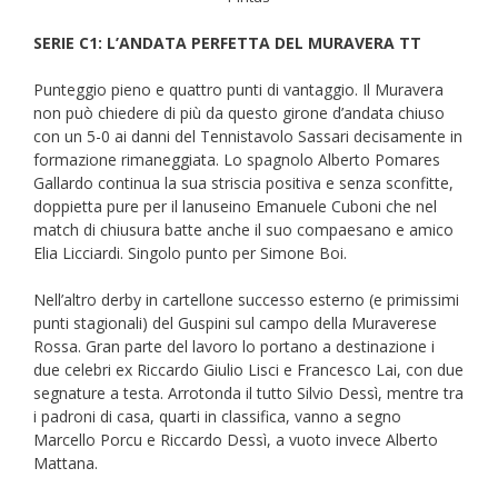
SER
IE C1: L’ANDATA PERFETTA DEL MURAVERA TT
Punteggio pieno e quattro punti di vantaggio. Il Muravera
non può chiedere di più da questo girone d’andata chiuso
con un 5-0 ai danni del Tennistavolo Sassari decisamente in
formazione rimaneggiata. Lo spagnolo Alberto Pomares
Gallardo continua la sua striscia positiva e senza sconfitte,
doppietta pure per il lanuseino Emanuele Cuboni che nel
match di chiusura batte anche il suo compaesano e amico
Elia Licciardi. Singolo punto per Simone Boi.
Nell’altro derby in cartellone successo esterno (e primissimi
punti stagionali) del Guspini sul campo della Muraverese
Rossa. Gran parte del lavoro lo portano a destinazione i
due celebri ex Riccardo Giulio Lisci e Francesco Lai, con due
segnature a testa. Arrotonda il tutto Silvio Dessì, mentre tra
i padroni di casa, quarti in classifica, vanno a segno
Marcello Porcu e Riccardo Dessì, a vuoto invece Alberto
Mattana.