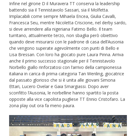
Infine nel girone D il Muravera TT conserva la leadership
battendo sia il Tennistavolo Sassari, sia il Molfetta.
Implacabili come sempre Mihaela Encea, Giulia Cavalli,
Francesca Seu, mentre Nicoletta Criscione, nel derby sardo,
si deve arrendere alla nigeriana Fatimo Bello. Il team
turritano, attualmente terzo, non sbaglia però obiettivo
quando deve misurarsi con le padrone di casa dell’Ausonia
che vengono superate agevolmente con punti di Bello e
Lisa Bressan. Con loro ha giocato pure Laura Pinna. Arriva
anche il primo successo stagionale per il Tennistavolo
Norbello giallo rinforzatosi con l’arrivo della campionessa
italiana in carica di prima categoria Tan Wenling, giocatrice
dal passato glorioso che si è unita alle giovani Simona
Ettari, Lucero Ovelar e Gaia Smargiassi. Dopo aver
sconfitto l’Ausonia, le norbelline hanno spartito la posta
opposte alla vice capolista pugliese TT Ennio Cristofaro. La
zona play out ora fa meno paura.