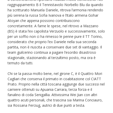
raggruppamento B il Tennistavolo Norbello Blu da quando
ha scritturato Manuela Daniele, ritrova l’armonia rendendo
più serena la russa Sofia Ivanova e l’italo armena Gohar
Atoyan che appena possono contribuiscono
concretamente. A farne le spese, nel ritrovo a Mazzano
(BS) è stata l’ex capolista Verzuolo e successivamente, solo
per un soffio non ci ha rimesso le penne pure il TT Torino,
considerato che proprio l’ex Daniele nella sua seconda
partita, non è riuscita a conservare due set di vantaggio. Il
team guilcerino continua a pagare l’esordio disastroso
stagionale, stazionando al terzultimo posto, ma ora è
temuto da tutti.
Chi se la passa molto bene, nel girone C, è il Quattro Mori
Cagliari che conserva il primato in coabitazione col CIATT
Prato. Proprio nella città toscana aggiunge due successi nel
carniere ottenuti su Apuania Carrara, terza forza e il
fanalino di coda Senigallia. Attivissima Wei Jian con altri
quattro acuti personali, che trascina sia Marina Conciauro,
sia Rossana Ferciug, autrici di due punti a testa.