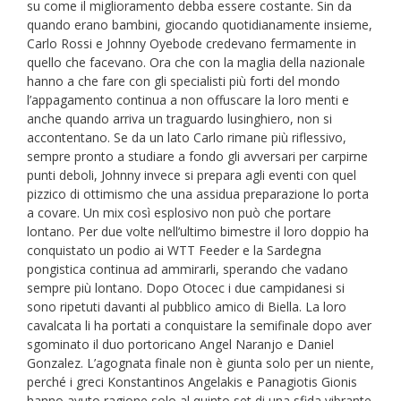
su come il miglioramento debba essere costante. Sin da
quando erano bambini, giocando quotidianamente insieme,
Carlo Rossi e Johnny Oyebode credevano fermamente in
quello che facevano. Ora che con la maglia della nazionale
hanno a che fare con gli specialisti più forti del mondo
l’appagamento continua a non offuscare la loro menti e
anche quando arriva un traguardo lusinghiero, non si
accontentano. Se da un lato Carlo rimane più riflessivo,
sempre pronto a studiare a fondo gli avversari per carpirne
punti deboli, Johnny invece si prepara agli eventi con quel
pizzico di ottimismo che una assidua preparazione lo porta
a covare. Un mix così esplosivo non può che portare
lontano. Per due volte nell’ultimo bimestre il loro doppio ha
conquistato un podio ai WTT Feeder e la Sardegna
pongistica continua ad ammirarli, sperando che vadano
sempre più lontano. Dopo Otocec i due campidanesi si
sono ripetuti davanti al pubblico amico di Biella. La loro
cavalcata li ha portati a conquistare la semifinale dopo aver
sgominato il duo portoricano Angel Naranjo e Daniel
Gonzalez. L’agognata finale non è giunta solo per un niente,
perché i greci Konstantinos Angelakis e Panagiotis Gionis
hanno avuto ragione solo al quinto set di una sfida vibrante.