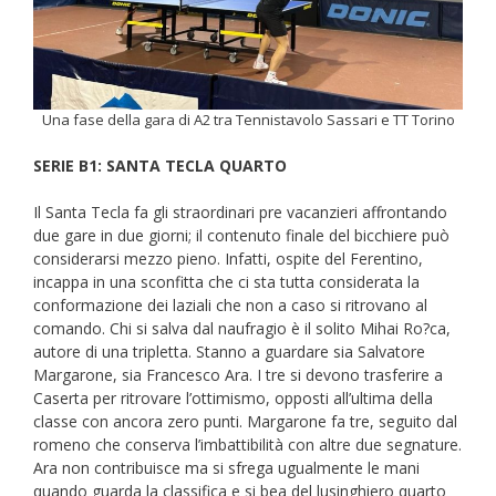
Una fase della gara di A2 tra Tennistavolo Sassari e TT Torino
SERIE B1: SANTA TECLA QUARTO
Il Santa Tecla fa gli straordinari pre vacanzieri affrontando
due gare in due giorni; il contenuto finale del bicchiere può
considerarsi mezzo pieno. Infatti, ospite del Ferentino,
incappa in una sconfitta che ci sta tutta considerata la
conformazione dei laziali che non a caso si ritrovano al
comando. Chi si salva dal naufragio è il solito Mihai Ro?ca,
autore di una tripletta. Stanno a guardare sia Salvatore
Margarone, sia Francesco Ara. I tre si devono trasferire a
Caserta per ritrovare l’ottimismo, opposti all’ultima della
classe con ancora zero punti. Margarone fa tre, seguito dal
romeno che conserva l’imbattibilità con altre due segnature.
Ara non contribuisce ma si sfrega ugualmente le mani
quando guarda la classifica e si bea del lusinghiero quarto