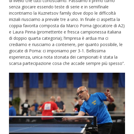
di livello che tutti conosciamo. Passiamo il primo turno
senza giocare essendo teste di serie e in semifinale
incontriamo la Kuznetsov family dove dopo le difficoltà
iniziali riusciamo a prevale tre a uno. In finale ci aspetta la
coppia favorita composta da Marco Poma (giocatore di A2)
e Laura Pinna (promettente e fresca campionessa italiana
di doppio quarta categoria); l’impresa è ardua ma ci
crediamo e riusciamo a contenere, per quanto possibile, le
giocate di Poma: ci imponiamo per 3-1. Bellissima
esperienza, unica nota stonata dei campionati è stata la
scarsa partecipazione cosa che accade sempre più spesso”.