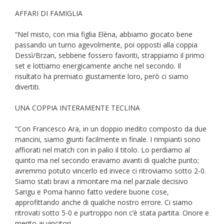
AFFARI DI FAMIGLIA
“Nel misto, con mia figlia Elèna, abbiamo giocato bene
passando un turno agevolmente, poi opposti alla coppia
Dessì/Brzan, sebbene fossero favoriti, strappiamo il primo
set e lottiamo energicamente anche nel secondo. Il
risultato ha premiato giustamente loro, però ci siamo
divertiti.
UNA COPPIA INTERAMENTE TECLINA
“Con Francesco Ara, in un doppio inedito composto da due
mancini, siamo giunti facilmente in finale. I rimpianti sono
affiorati nel match con in palio il titolo. Lo perdiamo al
quinto ma nel secondo eravamo avanti di qualche punto;
avremmo potuto vincerlo ed invece ci ritroviamo sotto 2-0.
Siamo stati bravi a rimontare ma nel parziale decisivo
Sarigu e Poma hanno fatto vedere buone cose,
approfittando anche di qualche nostro errore. Ci siamo
ritrovati sotto 5-0 e purtroppo non c’è stata partita. Onore e
merito ai vincitori.