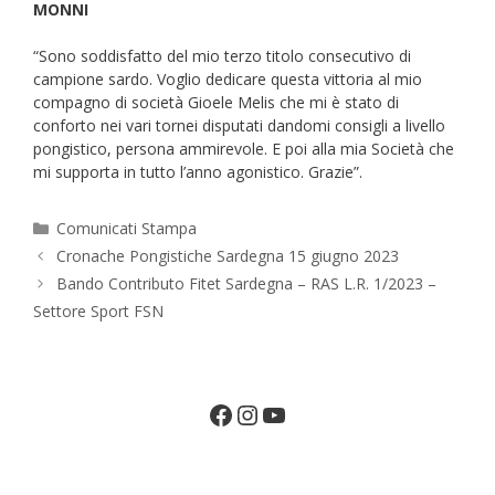
MONNI
“Sono soddisfatto del mio terzo titolo consecutivo di
campione sardo. Voglio dedicare questa vittoria al mio
compagno di società Gioele Melis che mi è stato di
conforto nei vari tornei disputati dandomi consigli a livello
pongistico, persona ammirevole. E poi alla mia Società che
mi supporta in tutto l’anno agonistico. Grazie”.
Categorie
Comunicati Stampa
Cronache Pongistiche Sardegna 15 giugno 2023
Bando Contributo Fitet Sardegna – RAS L.R. 1/2023 –
Settore Sport FSN
Facebook
Instagram
YouTube