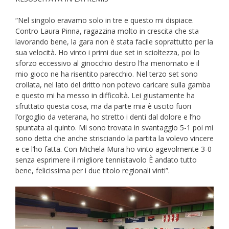
“Nel singolo eravamo solo in tre e questo mi dispiace.
Contro Laura Pinna, ragazzina molto in crescita che sta
lavorando bene, la gara non è stata facile soprattutto per la
sua velocità. Ho vinto i primi due set in scioltezza, poi lo
sforzo eccessivo al ginocchio destro l’ha menomato e il
mio gioco ne ha risentito parecchio. Nel terzo set sono
crollata, nel lato del dritto non potevo caricare sulla gamba
e questo mi ha messo in difficoltà. Lei giustamente ha
sfruttato questa cosa, ma da parte mia è uscito fuori
l’orgoglio da veterana, ho stretto i denti dal dolore e l’ho
spuntata al quinto. Mi sono trovata in svantaggio 5-1 poi mi
sono detta che anche strisciando la partita la volevo vincere
e ce l’ho fatta. Con Michela Mura ho vinto agevolmente 3-0
senza esprimere il migliore tennistavolo È andato tutto
bene, felicissima per i due titolo regionali vinti”.