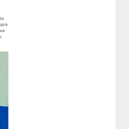
ta
opra
sua
i