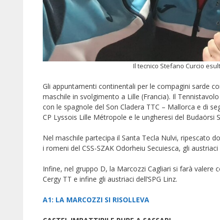
Il tecnico Stefano Curcio esul
Gli appuntamenti continentali per le compagini sarde c
maschile in svolgimento a Lille (Francia). Il Tennistavol
con le spagnole del Son Cladera TTC – Mallorca e di seg
CP Lyssois Lille Métropole e le ungheresi del Budaörsi 
Nel maschile partecipa il Santa Tecla Nulvi, ripescato
i romeni del CSS-SZAK Odorheiu Secuiesca, gli austriaci
Infine, nel gruppo D, la Marcozzi Cagliari si farà valere c
Cergy TT e infine gli austriaci dell’SPG Linz.
A1: LA MARCOZZI SI RISOLLEVA