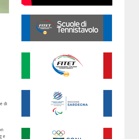
e di
on
g e