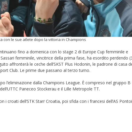
ta con le sue atlete dopo la vittoria in Champions
ontinuano fino a domenica con lo stage 2 di Europe Cup femminile e
o Sassari femminile, vincitrice della prima fase, ha esordito perdendo (
uito affronterà le ceche dell’SKST Plus Hodonin, le padrone di casa d
Sport Club. Le prime due passano al terzo turno.
 dopo l’eliminazione dalla Champions League. È compreso nel gruppo B
 dell’UTTC Paneceo Stockerau e il Lille Metropole TT.
on i croati dell’STK Starr Croatia, poi sfida con i francesi dell’AS Ponto