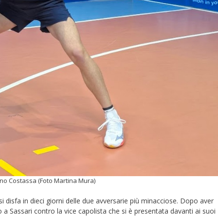
ino Costassa (Foto Martina Mura)
si disfa in dieci giorni delle due avversarie più minacciose. Dopo aver
 a Sassari contro la vice capolista che si è presentata davanti ai suoi