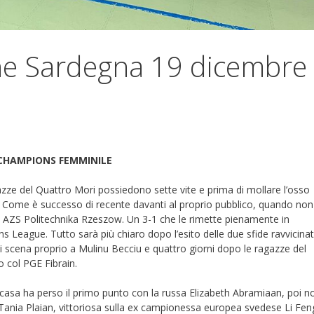
he Sardegna 19 dicembre
 CHAMPIONS FEMMINILE
azze del Quattro Mori possiedono sette vite e prima di mollare l’osso
che. Come è successo di recente davanti al proprio pubblico, quando non
 AZS Politechnika Rzeszow. Un 3-1 che le rimette pienamente in
ns League. Tutto sarà più chiaro dopo l’esito delle due sfide ravvicinat
i scena proprio a Mulinu Becciu e quattro giorni dopo le ragazze del
o col PGE Fibrain.
casa ha perso il primo punto con la russa Elizabeth Abramiaan, poi n
i Tania Plaian, vittoriosa sulla ex campionessa europea svedese Li Fen