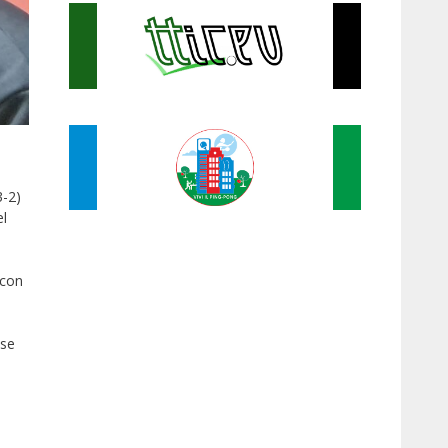
3-2)
el
 con
ise