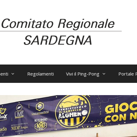
enti
Regolamenti
Vivi il Ping-Pong
Portale R