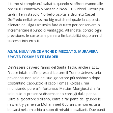
Il turno si completerà sabato, quando si affronteranno alle
ore 16 il Tennistavolo Sassari e l’ASV TT Südtirol. Un’ora più
tardi il Tennistavolo Norbello ospita la Brunetti Castel
Goffredo nell’attesissimo big match nel quale la capolista
allenata da Olga Dzelinska farà di tutto per conservare o
incrementare il punto di vantaggio. All’andata, contro ogni
previsione, le castellane persero l’imbattibilità dopo anni di
successi ininterrotti.
A2/M: NULVI VINCE ANCHE DIMEZZATO, MURAVERA
SPAVENTOSAMENTE LEADER
Dev’essere davvero l’anno del Santa Tecla, anche il 2025.
Riesce infatti nell’impresa di battere il Torino Universitaria
privandosi non solo del suo giocatore più redditizio dopo
Costantino Cappuccio (il ceco Tomas Koldas), ma
rinunciando pure all’infortunato Mattias Mongiusti che fa
solo atto di presenza dispensando consigli dalla panca.
Oltre al giocatore siciliano, entra a far parte del gruppo le
new entry yemenita Mohammed Gubran che non esita a
buttarsi nella mischia a suon di mirabilie esaltanti. Due punti