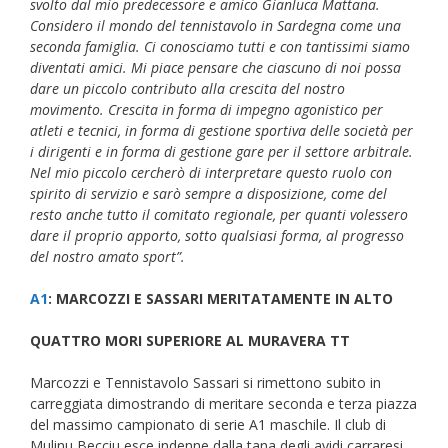
svolto dal mio predecessore e amico Gianluca Mattana.
Considero il mondo del tennistavolo in Sardegna come una
seconda famiglia. Ci conosciamo tutti e con tantissimi siamo
diventati amici. Mi piace pensare che ciascuno di noi possa
dare un piccolo contributo alla crescita del nostro
movimento. Crescita in forma di impegno agonistico per
atleti e tecnici, in forma di gestione sportiva delle società per
i dirigenti e in forma di gestione gare per il settore arbitrale.
Nel mio piccolo cercherò di interpretare questo ruolo con
spirito di servizio e sarò sempre a disposizione, come del
resto anche tutto il comitato regionale, per quanti volessero
dare il proprio apporto, sotto qualsiasi forma, al progresso
del nostro amato sport”.
A1
: MARCOZZI E SASSARI MERITATAMENTE IN ALTO
QUATTRO MORI SUPERIORE AL MURAVERA TT
Marcozzi e Tennistavolo Sassari si rimettono subito in
carreggiata dimostrando di meritare seconda e terza piazza
del massimo campionato di serie A1 maschile. Il club di
Mulinu Becciu esce indenne dalla tana degli avidi carraresi,