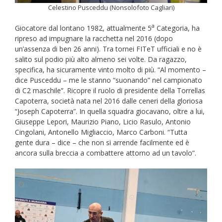
Celestino Pusceddu (Nonsolofoto Cagliari)
a
Giocatore dal lontano 1982, attualmente 5
Categoria, ha
ripreso ad impugnare la racchetta nel 2016 (dopo
un’assenza di ben 26 anni). Tra tornei FITeT ufficiali e no è
salito sul podio più alto almeno sei volte. Da ragazzo,
specifica, ha sicuramente vinto molto di più. “Al momento –
dice Pusceddu – me le stanno “suonando” nel campionato
di C2 maschile”. Ricopre il ruolo di presidente della Torrellas
Capoterra, società nata nel 2016 dalle ceneri della gloriosa
“Joseph Capoterra”. In quella squadra giocavano, oltre a lui,
Giuseppe Lepori, Maurizio Piano, Licio Rasulo, Antonio
Cingolani, Antonello Migliaccio, Marco Carboni. “Tutta
gente dura – dice – che non si arrende facilmente ed è
ancora sulla breccia a combattere attorno ad un tavolo”.