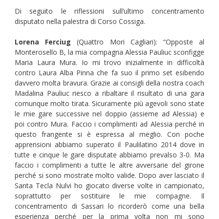
Di seguito le riflessioni sull’ultimo concentramento
disputato nella palestra di Corso Cossiga.
Lorena Ferciug
(Quattro Mori Cagliari): “Opposte al
Monterosello B, la mia compagna Alessia Pauliuc sconfigge
Maria Laura Mura. Io mi trovo inizialmente in difficoltà
contro Laura Alba Pinna che fa suo il primo set esibendo
davvero molta bravura. Grazie ai consigli della nostra coach
Madalina Pauliuc riesco a ribaltare il risultato di una gara
comunque molto tirata. Sicuramente più agevoli sono state
le mie gare successive nel doppio (assieme ad Alessia) e
poi contro Mura. Faccio i complimenti ad Alessia perché in
questo frangente si è espressa al meglio. Con poche
apprensioni abbiamo superato il Paulilatino 2014 dove in
tutte e cinque le gare disputate abbiamo prevalso 3-0. Ma
faccio i complimenti a tutte le altre avversarie del girone
perché si sono mostrate molto valide. Dopo aver lasciato il
Santa Tecla Nulvi ho giocato diverse volte in campionato,
soprattutto per sostituire le mie compagne. Il
concentramento di Sassari lo ricorderò come una bella
esperienza perché per la prima volta non mi sono