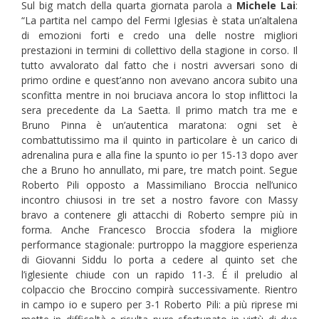
Sul big match della quarta giornata parola a
Michele Lai
:
“La partita nel campo del Fermi Iglesias è stata un’altalena
di emozioni forti e credo una delle nostre migliori
prestazioni in termini di collettivo della stagione in corso. Il
tutto avvalorato dal fatto che i nostri avversari sono di
primo ordine e quest’anno non avevano ancora subito una
sconfitta mentre in noi bruciava ancora lo stop inflittoci la
sera precedente da La Saetta. Il primo match tra me e
Bruno Pinna è un’autentica maratona: ogni set è
combattutissimo ma il quinto in particolare è un carico di
adrenalina pura e alla fine la spunto io per 15-13 dopo aver
che a Bruno ho annullato, mi pare, tre match point. Segue
Roberto Pili opposto a Massimiliano Broccia nell’unico
incontro chiusosi in tre set a nostro favore con Massy
bravo a contenere gli attacchi di Roberto sempre più in
forma. Anche Francesco Broccia sfodera la migliore
performance stagionale: purtroppo la maggiore esperienza
di Giovanni Siddu lo porta a cedere al quinto set che
l’iglesiente chiude con un rapido 11-3. É il preludio al
colpaccio che Broccino compirà successivamente. Rientro
in campo io e supero per 3-1 Roberto Pili: a più riprese mi