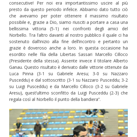
consecutive! Per noi era importantissimo uscire al più
presto da questo periodo infelice. Abbiamo dato tutto ciò
che avevamo per poter ottenere il massimo risultato
possibile e, grazie a Dio, siamo riusciti a portare a casa una
bellissima vittoria (5-1) nei confronti degli amici del
Norbello. Tra l’altro davanti al nostro pubblico il quale ci ha
sostenuto dall’inizio alla fine dell’incontro e pertanto un
grazie è doveroso anche a loro. In questa occasione ha
esordito nelle fila della Libertas Sassari Marcello Cilloco
(Presidente della stessa). Assente invece il titolare Alberto
Ganau. Questo risultato è derivato dalle vittorie ottenute da
Luca Pinna (3-1 su Gabriele Aresu; 3-0 su Nazzaro
Pusceddu) e dal sottoscritto (3-1 su Nazzaro Pusceddu; 3-2
su Luigi Pusceddu) e da Marcello Cilloco (3-2 su Gabriele
Aresu), quest’ultimo sconfitto da Luigi Pusceddu (2-3) che
regala così al Norbello il punto della bandiera”.