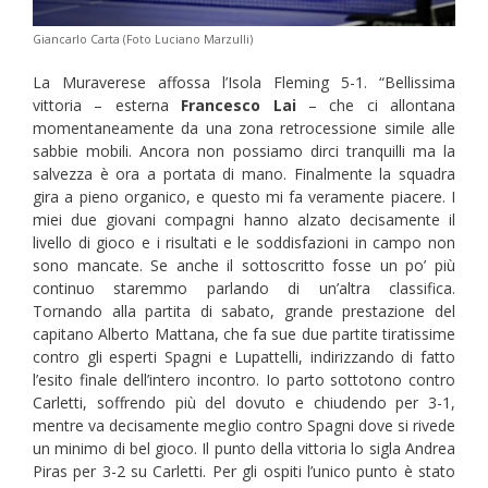
Giancarlo Carta (Foto Luciano Marzulli)
La Muraverese affossa l’Isola Fleming 5-1. “Bellissima
vittoria – esterna
Francesco Lai
– che ci allontana
momentaneamente da una zona retrocessione simile alle
sabbie mobili. Ancora non possiamo dirci tranquilli ma la
salvezza è ora a portata di mano. Finalmente la squadra
gira a pieno organico, e questo mi fa veramente piacere. I
miei due giovani compagni hanno alzato decisamente il
livello di gioco e i risultati e le soddisfazioni in campo non
sono mancate. Se anche il sottoscritto fosse un po’ più
continuo staremmo parlando di un’altra classifica.
Tornando alla partita di sabato, grande prestazione del
capitano Alberto Mattana, che fa sue due partite tiratissime
contro gli esperti Spagni e Lupattelli, indirizzando di fatto
l’esito finale dell’intero incontro. Io parto sottotono contro
Carletti, soffrendo più del dovuto e chiudendo per 3-1,
mentre va decisamente meglio contro Spagni dove si rivede
un minimo di bel gioco. Il punto della vittoria lo sigla Andrea
Piras per 3-2 su Carletti. Per gli ospiti l’unico punto è stato