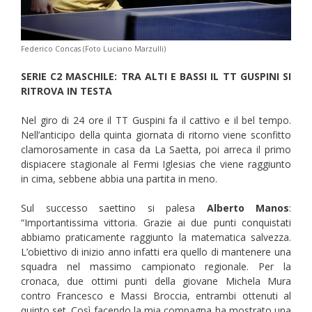
Federico Concas (Foto Luciano Marzulli)
SERIE C2 MASCHILE: TRA ALTI E BASSI IL TT GUSPINI SI
RITROVA IN TESTA
Nel giro di 24 ore il TT Guspini fa il cattivo e il bel tempo.
Nell’anticipo della quinta giornata di ritorno viene sconfitto
clamorosamente in casa da La Saetta, poi arreca il primo
dispiacere stagionale al Fermi Iglesias che viene raggiunto
in cima, sebbene abbia una partita in meno.
Sul successo saettino si palesa
Alberto Manos
:
“Importantissima vittoria. Grazie ai due punti conquistati
abbiamo praticamente raggiunto la matematica salvezza.
L’obiettivo di inizio anno infatti era quello di mantenere una
squadra nel massimo campionato regionale. Per la
cronaca, due ottimi punti della giovane Michela Mura
contro Francesco e Massi Broccia, entrambi ottenuti al
quinto set. Così facendo la mia compagna ha mostrato una