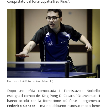
conquistato dal forte Lupattelli su Piras”.
Francesco Lai (Foto Luciano Marzulli)
Dopo una sfida combattuta il Tennistavolo Norbello
espugna il campo del King Pong Di Cesare. “Gli avversari ci
hanno accolti con la formazione più forte – argomenta
Federico Concas
– ma noi abbiamo risposto molto bene