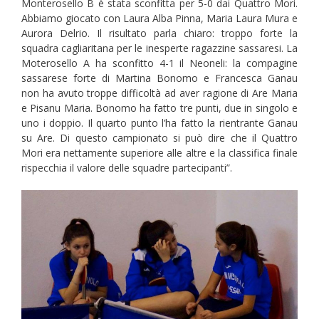
Monterosello B è stata sconfitta per 5-0 dai Quattro Mori.
Abbiamo giocato con Laura Alba Pinna, Maria Laura Mura e
Aurora Delrio. Il risultato parla chiaro: troppo forte la
squadra cagliaritana per le inesperte ragazzine sassaresi. La
Moterosello A ha sconfitto 4-1 il Neoneli: la compagine
sassarese forte di Martina Bonomo e Francesca Ganau
non ha avuto troppe difficoltà ad aver ragione di Are Maria
e Pisanu Maria. Bonomo ha fatto tre punti, due in singolo e
uno i doppio. Il quarto punto l’ha fatto la rientrante Ganau
su Are. Di questo campionato si può dire che il Quattro
Mori era nettamente superiore alle altre e la classifica finale
rispecchia il valore delle squadre partecipanti”.