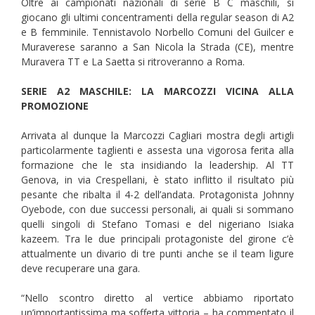
Oltre ai campionati nazionali di serie B C maschili, si
giocano gli ultimi concentramenti della regular season di A2
e B femminile. Tennistavolo Norbello Comuni del Guilcer e
Muraverese saranno a San Nicola la Strada (CE), mentre
Muravera TT e La Saetta si ritroveranno a Roma.
SERIE A2 MASCHILE: LA MARCOZZI VICINA ALLA
PROMOZIONE
Arrivata al dunque la Marcozzi Cagliari mostra degli artigli
particolarmente taglienti e assesta una vigorosa ferita alla
formazione che le sta insidiando la leadership. Al TT
Genova, in via Crespellani, è stato inflitto il risultato più
pesante che ribalta il 4-2 dell’andata. Protagonista Johnny
Oyebode, con due successi personali, ai quali si sommano
quelli singoli di Stefano Tomasi e del nigeriano Isiaka
kazeem. Tra le due principali protagoniste del girone c’è
attualmente un divario di tre punti anche se il team ligure
deve recuperare una gara.
“Nello scontro diretto al vertice abbiamo riportato
un’importantissima ma sofferta vittoria – ha commentato il