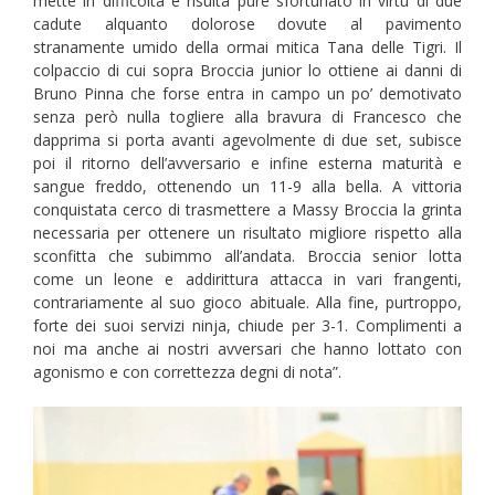
mette in difficoltà e risulta pure sfortunato in virtù di due
cadute alquanto dolorose dovute al pavimento
stranamente umido della ormai mitica Tana delle Tigri. Il
colpaccio di cui sopra Broccia junior lo ottiene ai danni di
Bruno Pinna che forse entra in campo un po’ demotivato
senza però nulla togliere alla bravura di Francesco che
dapprima si porta avanti agevolmente di due set, subisce
poi il ritorno dell’avversario e infine esterna maturità e
sangue freddo, ottenendo un 11-9 alla bella. A vittoria
conquistata cerco di trasmettere a Massy Broccia la grinta
necessaria per ottenere un risultato migliore rispetto alla
sconfitta che subimmo all’andata. Broccia senior lotta
come un leone e addirittura attacca in vari frangenti,
contrariamente al suo gioco abituale. Alla fine, purtroppo,
forte dei suoi servizi ninja, chiude per 3-1. Complimenti a
noi ma anche ai nostri avversari che hanno lottato con
agonismo e con correttezza degni di nota”.