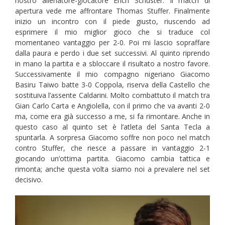
nostro allenatore-giocatore Erich Schuster. Il match di
apertura vede me affrontare Thomas Stuffer. Finalmente
inizio un incontro con il piede giusto, riuscendo ad
esprimere il mio miglior gioco che si traduce col
momentaneo vantaggio per 2-0. Poi mi lascio sopraffare
dalla paura e perdo i due set successivi. Al quinto riprendo
in mano la partita e a sbloccare il risultato a nostro favore.
Successivamente il mio compagno nigeriano Giacomo
Basiru Taiwo batte 3-0 Coppola, riserva della Castello che
sostituiva l’assente Caldarini. Molto combattuto il match tra
Gian Carlo Carta e Angiolella, con il primo che va avanti 2-0
ma, come era già successo a me, si fa rimontare. Anche in
questo caso al quinto set è l’atleta del Santa Tecla a
spuntarla. A sorpresa Giacomo soffre non poco nel match
contro Stuffer, che riesce a passare in vantaggio 2-1
giocando un’ottima partita. Giacomo cambia tattica e
rimonta; anche questa volta siamo noi a prevalere nel set
decisivo.