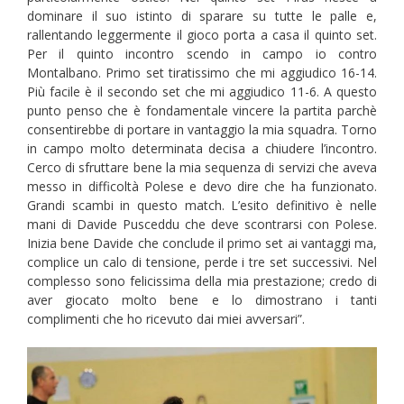
dominare il suo istinto di sparare su tutte le palle e,
rallentando leggermente il gioco porta a casa il quinto set.
Per il quinto incontro scendo in campo io contro
Montalbano. Primo set tiratissimo che mi aggiudico 16-14.
Più facile è il secondo set che mi aggiudico 11-6. A questo
punto penso che è fondamentale vincere la partita parchè
consentirebbe di portare in vantaggio la mia squadra. Torno
in campo molto determinata decisa a chiudere l’incontro.
Cerco di sfruttare bene la mia sequenza di servizi che aveva
messo in difficoltà Polese e devo dire che ha funzionato.
Grandi scambi in questo match. L’esito definitivo è nelle
mani di Davide Pusceddu che deve scontrarsi con Polese.
Inizia bene Davide che conclude il primo set ai vantaggi ma,
complice un calo di tensione, perde i tre set successivi. Nel
complesso sono felicissima della mia prestazione; credo di
aver giocato molto bene e lo dimostrano i tanti
complimenti che ho ricevuto dai miei avversari”.