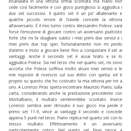
incanalata in una vittoria ormai scontata ma Piano non
cede così facilmente e con gioco puntiglioso si aggiudica i
due set successivi. Il quinto set è un po’ altalenante e
qualche piccolo errore di Davide concede la vittoria
all’avversario. É il mio turno contro Alessandro Polese; sarà
forse l’emozione di giocare contro un avversario piuttosto
forte che mi fa sbagliare subito i miei primi due servizi e i
miei primi due top spin; fortunatamente non mi perdo
d’animo e inizio a giocare bene fino a conquistare il set ai
vantaggi. Anche il secondo set è assai tirato e se lo
aggiudica Polese. Sia nel terzo che nel quarto set, mi sono
accorta che Polese soffriva molto alcuni miei servizi e le
mie risposte di rovescio sul suo dritto con spinta; ed è
proprio su questo che ho costruito la mia vittoria per tre a
uno. A Lorenzo Piras spetta incontrare Maurizio Piano; sulla
carta, considerando anche la prestazione precedente con
Montalbano, il risultato sembrerebbe scontato. Invece
Lorenzo sembra aver ritrovato il suo gioco ma perde il
primo set 11-9, vince ai vantaggi il secondo e concede
appena 5 punti nel terzo. Piano replica nel quarto set con lo
stesso risultato. Effettivamente è un avversario
particolarmente ostico. Nel quinto set Piras riesce a