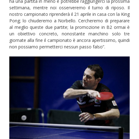
ha una partita in meno e potrebbe raggiungerci la prossima
settimana, mentre noi osserveremo il turno di riposo. Il
nostro campionato riprenderà il 21 aprile in casa con la King
Pong; lo chiuderemo a Norbello. Cercheremo di preparare
al meglio queste due partite; la promozione in B2 ormai è
un obiettivo concreto, nonostante manchino solo tre
giornate alla fine il campionato è ancora apertissimo, quindi
non possiamo permetterci nessun passo falso”.