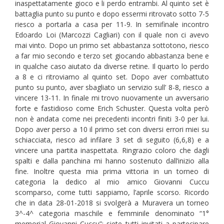
inaspettatamente gioco e li perdo entrambi. Al quinto set è
battaglia punto su punto e dopo essermi ritrovato sotto 7-5
riesco a portarla a casa per 11-9. In semifinale incontro
Edoardo Loi (Marcozzi Cagliari) con il quale non ci avevo
mai vinto. Dopo un primo set abbastanza sottotono, riesco
a far mio secondo e terzo set giocando abbastanza bene e
in qualche caso aiutato da diverse retine. Il quarto lo perdo
a 8 e ci ritroviamo al quinto set. Dopo aver combattuto
punto su punto, aver sbagliato un servizio sull’ 8-8, riesco a
vincere 13-11. In finale mi trovo nuovamente un avversario
forte e fastidioso come Erich Schuster. Questa volta però
non è andata come nei precedenti incontri finiti 3-0 per lui.
Dopo aver perso a 10 il primo set con diversi errori miei su
schiacciata, riesco ad infilare 3 set di seguito (6,6,8) e a
vincere una partita inaspettata. Ringrazio coloro che dagli
spalti e dalla panchina mi hanno sostenuto dall’inizio alla
fine. Inoltre questa mia prima vittoria in un torneo di
categoria la dedico al mio amico Giovanni Cuccu
scomparso, come tutti sappiamo, l’aprile scorso. Ricordo
che in data 28-01-2018 si svolgerà a Muravera un torneo
3^-4^ categoria maschile e femminile denominato “1°
memorial Giovanni Cuccu”: siete tutti invitati a partecipare