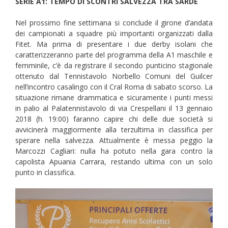
SERIE A1: TEMPO DI SCONTRI SALVEZZA TRA SARDE
Nel prossimo fine settimana si conclude il girone d’andata
dei campionati a squadre più importanti organizzati dalla
Fitet. Ma prima di presentare i due derby isolani che
caratterizzeranno parte del programma della A1 maschile e
femminile, c’è da registrare il secondo punticino stagionale
ottenuto dal Tennistavolo Norbello Comuni del Guilcer
nell’incontro casalingo con il Cral Roma di sabato scorso. La
situazione rimane drammatica e sicuramente i punti messi
in palio al Palatennistavolo di via Crespellani il 13 gennaio
2018 (h. 19:00) faranno capire chi delle due società si
avvicinerà maggiormente alla terzultima in classifica per
sperare nella salvezza. Attualmente è messa peggio la
Marcozzi Cagliari: nulla ha potuto nella gara contro la
capolista Apuania Carrara, restando ultima con un solo
punto in classifica.