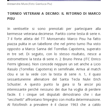
Alessandra Mura (Foto Gianluca Piu)
TORNEO VETERANI A DECIMO: IL RITORNO DI MARCO
PISU
In ventisette si sono prenotati per partecipare alla
kermesse veterana decimese. Partito come testa di serie n.
7 il forte atleta del TT Monserrato Marco Pisu ha fatto
piazza pulita in un tabellone che nel primo turno l’ha visto
opposto a Marco Sanna del Torrellas Capoterra, superato
in tre set. Di seguito, con lo stesso risultato, riesce a
estromettere la testa di serie n. 2 Bruno Pinna (ITC Enrico
Fermi Iglesias). Non concede neppure un set anche a Licio
Rasulo (Torrellas Capoterra) in semifinale. Arriva al match
clou e se la vede con la testa di serie n. 1, il quasi
sessantunenne allenatore del Santa Tecla Nulvi Erich
Schuster. A questo punto la gara si fa ancor più
interessante perché nessuno dei due ha voglia di perdere
facile. E i cinque set disputati dimostrano che i due
“vecchietti” affrontano l’impegno con molta determinazione.
Al fotofinish a prevalere è il classe 1963 che a caldo