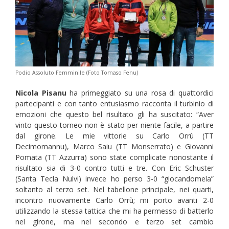
Podio Assoluto Femminile (Foto Tomaso Fenu)
Nicola Pisanu
ha primeggiato su una rosa di quattordici
partecipanti e con tanto entusiasmo racconta il turbinio di
emozioni che questo bel risultato gli ha suscitato: “Aver
vinto questo torneo non è stato per niente facile, a partire
dal girone. Le mie vittorie su Carlo Orrù (TT
Decimomannu), Marco Saiu (TT Monserrato) e Giovanni
Pomata (TT Azzurra) sono state complicate nonostante il
risultato sia di 3-0 contro tutti e tre. Con Eric Schuster
(Santa Tecla Nulvi) invece ho perso 3-0 “giocandomela”
soltanto al terzo set. Nel tabellone principale, nei quarti,
incontro nuovamente Carlo Orrù; mi porto avanti 2-0
utilizzando la stessa tattica che mi ha permesso di batterlo
nel girone, ma nel secondo e terzo set cambio