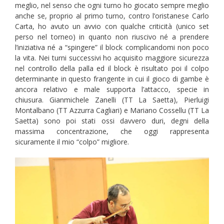
meglio, nel senso che ogni turno ho giocato sempre meglio
anche se, proprio al primo turno, contro l’oristanese Carlo
Carta, ho avuto un avvio con qualche criticità (unico set
perso nel torneo) in quanto non riuscivo né a prendere
l’iniziativa né a “spingere” il block complicandomi non poco
la vita. Nei turni successivi ho acquisito maggiore sicurezza
nel controllo della palla ed il block è risultato poi il colpo
determinante in questo frangente in cui il gioco di gambe è
ancora relativo e male supporta l’attacco, specie in
chiusura. Gianmichele Zanelli (TT La Saetta), Pierluigi
Montalbano (TT Azzurra Cagliari) e Mariano Cossellu (TT La
Saetta) sono poi stati ossi davvero duri, degni della
massima concentrazione, che oggi rappresenta
sicuramente il mio “colpo” migliore.