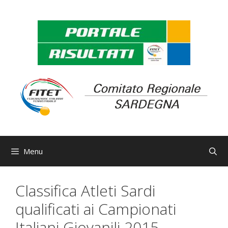
Vai
al
contenuto
Menu
Classifica Atleti Sardi
qualificati ai Campionati
Italiani Giovanili 2015